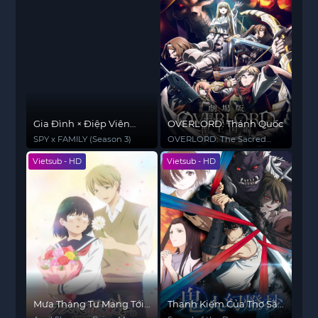
Gia Đình × Điệp Viên
OVERLORD: Thánh Quốc
(Phần 3)
SPY x FAMILY (Season 3)
OVERLORD: The Sacred
Kingdom
Vietsub - HD
Vietsub - HD
Mưa Tháng Tư Mang Tới
Thanh Kiếm Của Thợ Săn