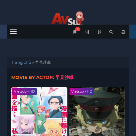
0
Menu
Trang chủ
»
早見沙織
MOVIE BY ACTOR: 早見沙織
Vietsub - HD
Vietsub - HD