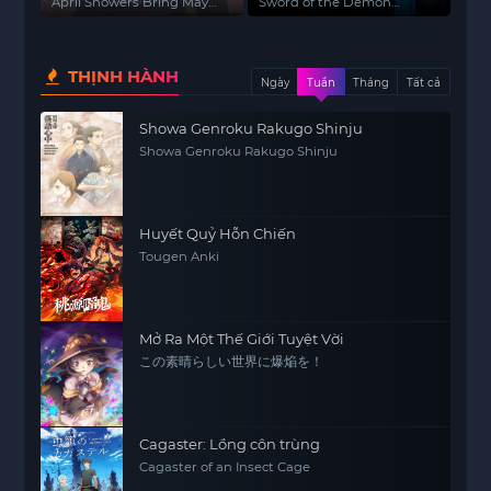
Hoa Tháng Năm
Quỷ
April Showers Bring May
Sword of the Demon
Flowers
Hunter: Kijin Gentosho
THỊNH HÀNH
Ngày
Tuần
Tháng
Tất cả
Showa Genroku Rakugo Shinju
Showa Genroku Rakugo Shinju
Huyết Quỷ Hỗn Chiến
Tougen Anki
Mở Ra Một Thế Giới Tuyệt Vời
この素晴らしい世界に爆焔を！
Cagaster: Lồng côn trùng
Cagaster of an Insect Cage