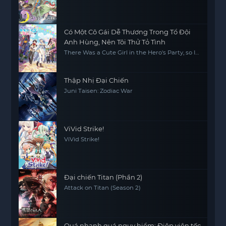
ga Michibiku 2
Có Một Cô Gái Dễ Thương Trong Tổ Đội
Anh Hùng, Nên Tôi Thử Tỏ Tình
There Was a Cute Girl in the Hero's Party, so I
Tried Confessing to Her
Thập Nhị Đại Chiến
Juni Taisen: Zodiac War
ViVid Strike!
ViVid Strike!
Đại chiến Titan (Phần 2)
Attack on Titan (Season 2)
Quá nhanh quá nguy hiểm: Điệp viên tốc