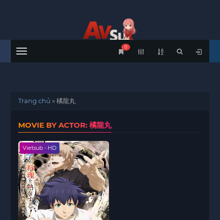
0
Menu
Trang chủ
»
橘龍丸
MOVIE BY ACTOR: 橘龍丸
Vietsub - HD