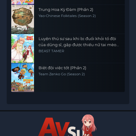
Trung Hoa Kỳ Đàm (Phần 2)
Yao-Chinese Folktales (Season 2)
Luyện thú sư sau khi bị đuổi khỏi tổ đội
của dũng sĩ, gặp được thiếu nữ tai mèo
của chủng tộc mạnh nhất
BEAST TAMER
Biệt đội việc tốt (Phần 2)
Team Zenko Go (Season 2)