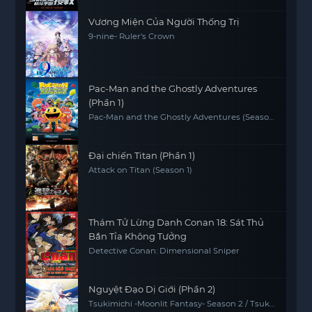
Vương Miện Của Người Thống Trị
9-nine- Ruler's Crown
Pac-Man and the Ghostly Adventures
(Phần 1)
Pac-Man and the Ghostly Adventures (Season
1)
Đại chiến Titan (Phần 1)
Attack on Titan (Season 1)
Thám Tử Lừng Danh Conan 18: Sát Thủ
Bắn Tỉa Không Tưởng
Detective Conan: Dimensional Sniper
Nguyệt Đạo Dị Giới (Phần 2)
Tsukimichi -Moonlit Fantasy- Season 2 / Tsuki