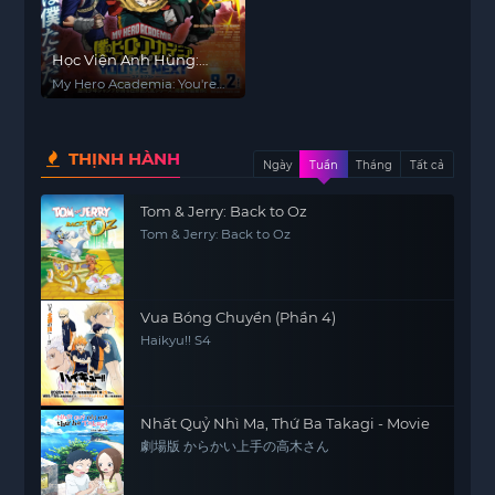
Học Viện Anh Hùng:
You're Next
My Hero Academia: You're
Next
THỊNH HÀNH
Ngày
Tuần
Tháng
Tất cả
Tom & Jerry: Back to Oz
Tom & Jerry: Back to Oz
Vua Bóng Chuyền (Phần 4)
Haikyu!! S4
Nhất Quỷ Nhì Ma, Thứ Ba Takagi - Movie
劇場版 からかい上手の高木さん