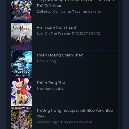
Thế Giới Khác
Gaikotsu Kishi-sama, Tadaima Isekai e
Odekakechuu, Skeleton Knight in Another
World
Hình xăm thần thánh
Scar On The Praeter, PROJECT SCARD
Thiên Hoang Chiến Thần
Tian Huang
Thiên Tòng Thú
The Indomitable
Trường trung học quái vật: Boo York, Boo
York
Monster High: Boo York, Boo York