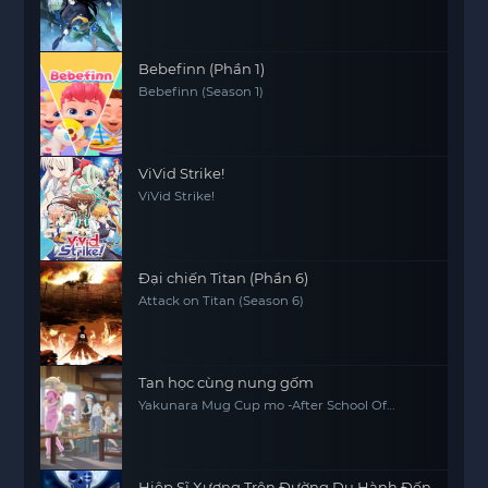
Bebefinn (Phần 1)
Bebefinn (Season 1)
ViVid Strike!
ViVid Strike!
Đại chiến Titan (Phần 6)
Attack on Titan (Season 6)
Tan học cùng nung gốm
Yakunara Mug Cup mo -After School Of
YAKUMO-
Hiệp Sĩ Xương Trên Đường Du Hành Đến