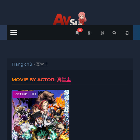
0
Menu
Trang chủ
»
真堂圭
MOVIE BY ACTOR: 真堂圭
Vietsub - HD