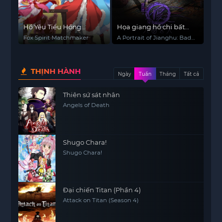
Hồ Yêu Tiểu Hồng
Họa giang hồ chi bất
Nương
lương nhân (Phần 7)
Fox Spirit Matchmaker
A Portrait of Jianghu: Bad
Guys (Season 7)
THỊNH HÀNH
Ngày
Tuần
Tháng
Tất cả
Thiên sứ sát nhân
Angels of Death
Shugo Chara!
Shugo Chara!
Đại chiến Titan (Phần 4)
Attack on Titan (Season 4)