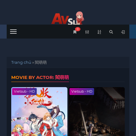
0
Menu
Trang chủ
»
閻萌萌
MOVIE BY ACTOR: 閻萌萌
Vietsub - HD
Vietsub - HD