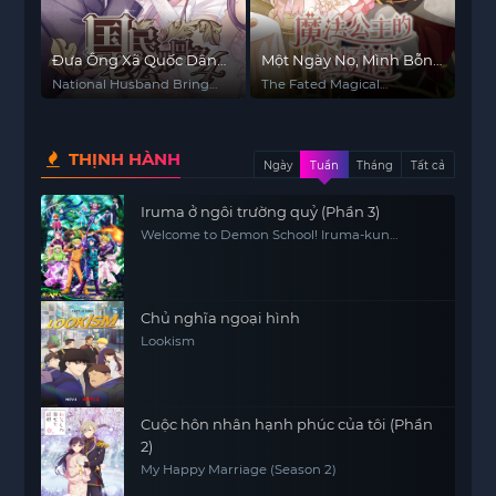
Đưa Ông Xã Quốc Dân
Một Ngày Nọ, Mình Bỗng
Về Nhà (Phần 4)
Dưng Trở Thành Công
National Husband Bring
The Fated Magical
Chúa
Home (Season 4)
Princess: Who Made Me a
Princess
THỊNH HÀNH
Ngày
Tuần
Tháng
Tất cả
Iruma ở ngôi trường quỷ (Phần 3)
Welcome to Demon School! Iruma-kun
(Season 3)
Chủ nghĩa ngoại hình
Lookism
Cuộc hôn nhân hạnh phúc của tôi (Phần
2)
My Happy Marriage (Season 2)