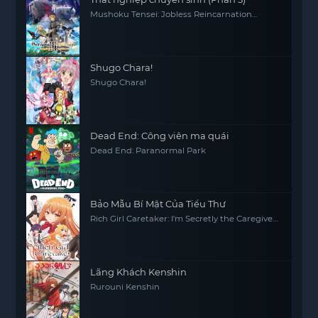
Mushoku Tensei: Jobless Reincarnation
(Season 3)
Shugo Chara!
Shugo Chara!
Dead End: Công viên ma quái
Dead End: Paranormal Park
Bảo Mẫu Bí Mật Của Tiểu Thư
Rich Girl Caretaker: I'm Secretly the Caregiver
of the Most Popular Girl in This Rich Kid
School
Lãng Khách Kenshin
Rurouni Kenshin