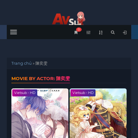
0
Menu
Trang chủ
»
陳奕雯
MOVIE BY ACTOR: 陳奕雯
Vietsub - HD
Vietsub - HD