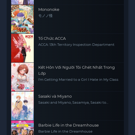
Mononoke
モノノ怪
Tổ Chức ACCA
ACCA: 13th Territory Inspection Department
Kết Hôn Với Người Tôi Ghét Nhất Trong
Lớp
I'm Getting Married to a Girl I Hate in My Class
Sasaki và Miyano
Sasaki and Miyano, Sasamiya, Sasaki to
Miyano
Barbie Life in the Dreamhouse
Barbie Life in the Dreamhouse