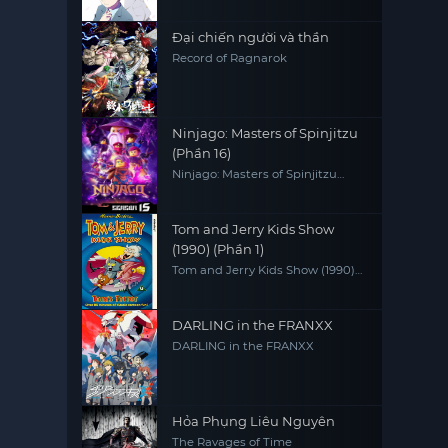
Đại chiến người và thần
Record of Ragnarok
Ninjago: Masters of Spinjitzu
(Phần 16)
Ninjago: Masters of Spinjitzu
(Season 16)
Tom and Jerry Kids Show
(1990) (Phần 1)
Tom and Jerry Kids Show (1990)
(Season 1)
DARLING in the FRANXX
DARLING in the FRANXX
Hỏa Phụng Liêu Nguyên
The Ravages of Time