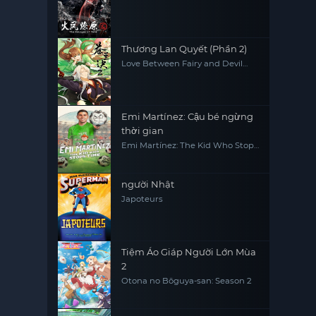
Thương Lan Quyết (Phần 2)
Love Between Fairy and Devil
(Season 2)
Emi Martínez: Cậu bé ngừng
thời gian
Emi Martínez: The Kid Who Stops
Time
người Nhật
Japoteurs
Tiệm Áo Giáp Người Lớn Mùa
2
Otona no Bōguya-san: Season 2