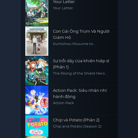
Your Letter
Your Letter
Con Gái Ông Trùm Và Người
Giám Hộ
Kumichou Musume to
Sewagakari The Yakuza's Guide
to Babysitting
Sự trỗi dậy của khiên hiệp sĩ
(Phần 1)
The Rising of the Shield Hero
(Season 1)
Action Pack: Siêu nhân nhí
hành động
Action Pack
Chip và Potato (Phần 2)
Chip and Potato (Season 2)