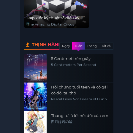
Rạp xiếc kỹ thuật số diệu kỳ
The Amazing Digital Circus
THỊNH HÀNH
Ngày
Tuần
Tháng
Tất cả
5 Centimet trên giây
5 Centimeters Per Second
Hội chứng tuổi teen và cô gái
có đôi tai thỏ
Rascal Does Not Dream of Bunny
Girl Senpai
Tháng tư là lời nói dối của em
四月は君の嘘