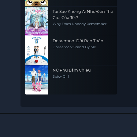
Tại Sao Không Ai Nhớ Đến Thế
Giới Của Tôi?
Why Does Nobody Remember
Me in This World?
Doraemon: Đôi Bạn Thân
Doraemon: Stand By Me
Nữ Phụ Lắm Chiêu
Spicy Girl