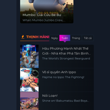
Mumbo: Giải Cứu Bé Bự
When Mumbo Jumbo Grew
Giant
THỊNH HÀNH
Ngày
Tuần
Tháng
Tất cả
Hậu Phương Mạnh Nhất Thế
Giới - Nhà Khai Phá Tân Binh
Của Vương Quốc Mê Cung
The World's Strongest Rearguard
Võ sĩ quyền Anh Ippo
Hajime no Ippo: The Fighting!
Nổi Loạn!
Shine on! Bakumatsu Bad Boys
Bucchigire!