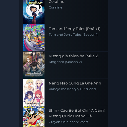
Coraline
Coraline
Tom and Jerry Tales (Phần 1)
Tom and Jerry Tales (Season 1)
Vương giả thiên hạ (Mùa 2)
Kingdom (Season 2)
Nàng Nào Cũng Là Ghệ Anh
Kanojo mo Kanojo, Girlfriend,
Girlfriend
Shin - Cậu Bé Bút Chì 17: Gầm!
Vương Quốc Hoang Dã
Kasukabe
Crayon Shin-chan: Roar!
Kasukabe Animal Kingdom