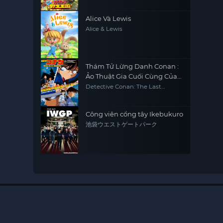
Alice Và Lewis
Alice & Lewis
Thám Tử Lừng Danh Conan :
Ảo Thuật Gia Cuối Cùng Của
Thế Kỷ
Detective Conan: The Last
Wizard of the Century
Công viên cổng tây Ikebukuro
池袋ウエストゲートパーク