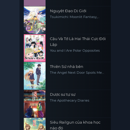
Nguyệt Đạo Dị Giới
Tsukimichi: Moonlit Fantasy,
Tsuki ga Michibiku Isekai Dochu
Cậu Và Tớ Là Hai Thái Cực Đối
Lập
You and I Are Polar Opposites
Thiên Sứ nhà bên
The Angel Next Door Spoils Me
Rotten
Dược sư tự sự
The Apothecary Diaries
Siêu Railgun của khoa học
nào đó