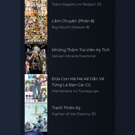
Toaru Kagaku no Railgun S3
Lắm Chuyện (Phần 8)
Big Mouth (Season 8)
Những Thẩm Tra Viên Kỳ Tích
Vatican Miracle Examiner
Đứa Con Mà Mẹ Kế Dẫn Về
Từng Là Bạn Gái Cũ
Mamahaha no Tsurego ga
Motokano datta My Stepmom's
Daughter Is My Ex
Trạch Thiên Ký
Fighter of the Destiny 3D