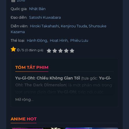
2016
Quốc gia:
Nhật Bản
Đạo diễn:
Satoshi Kuwabara
Diễn viên:
Hiroki Takahashi
Kenjirou Tsuda
Shunsuke
Kazama
Thể loại:
Hành Động
,
Hoạt Hình
,
Phiêu Lưu
0
/
0
đánh giá
5
TÓM TẮT PHIM
Yu-Gi-Oh!: Chiều Không Gian Tối
(tựa gốc:
Yu-Gi-
Oh!: The Dark Dimension
) là một phần mới trong
loạt anime đình đám
Yu-Gi-Oh!
, tiếp nối cuộc
phiêu lưu đầy căng thẳng của những người chơi
Mở rộng...
thẻ bài trong thế giới siêu nhiên. Câu chuyện xoay
quanh
Yugi Mutou
và nhóm bạn của anh, những
ANIME HOT
người phải đối mặt với một thế lực đen tối xuất
hiện từ chiều không gian khác, mang theo những