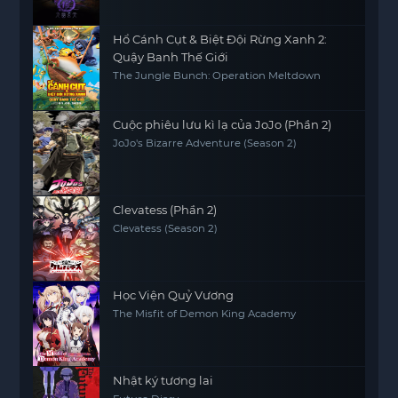
thế giới.
Hổ Cánh Cụt & Biệt Đội Rừng Xanh 2:
Quậy Banh Thế Giới
The Jungle Bunch: Operation Meltdown
Cuộc phiêu lưu kì lạ của JoJo (Phần 2)
JoJo's Bizarre Adventure (Season 2)
Clevatess (Phần 2)
Clevatess (Season 2)
Học Viện Quỷ Vương
The Misfit of Demon King Academy
Nhật ký tương lai