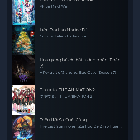
Akiba Maid War
Liêu Trai Lan Nhược Tự
Curious Tales of a Temple
Họa giang hồ chi bất lương nhân (Phần
7)
A Portrait of Jianghu: Bad Guys (Season 7)
Tsukiuta. THE ANIMATION2
ツキウタ。 THE ANIMATION 2
Triệu Hồi Sư Cuối Cùng
The Last Summoner, Zui Hou De Zhao Huan
Shi