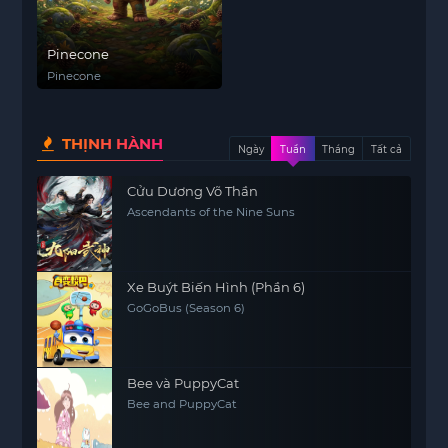
Pinecone
Pinecone
THỊNH HÀNH
Ngày
Tuần
Tháng
Tất cả
Cửu Dương Võ Thần
Ascendants of the Nine Suns
Xe Buýt Biến Hình (Phần 6)
GoGoBus (Season 6)
Bee và PuppyCat
Bee and PuppyCat