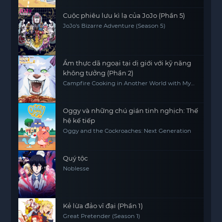
Cuộc phiêu lưu kì lạ của JoJo (Phần 5)
JoJo's Bizarre Adventure (Season 5)
Ẩm thực dã ngoại tại dị giới với kỹ năng
không tưởng (Phần 2)
Campfire Cooking in Another World with My
Absurd Skill (Season 2)
Oggy và những chú gián tinh nghịch: Thế
hệ kế tiếp
Oggy and the Cockroaches: Next Generation
Quý tộc
Noblesse
Kẻ lừa đảo vĩ đại (Phần 1)
Great Pretender (Season 1)