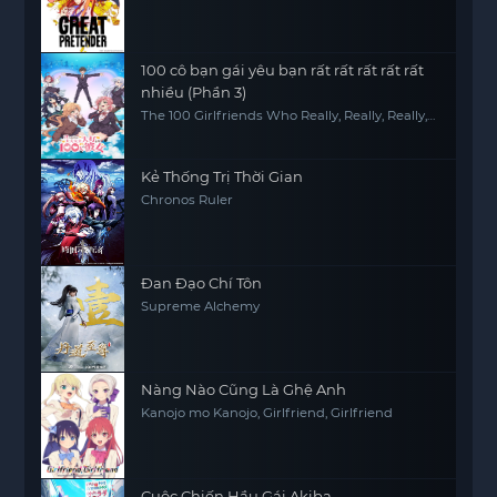
100 cô bạn gái yêu bạn rất rất rất rất rất
nhiều (Phần 3)
The 100 Girlfriends Who Really, Really, Really,
Really, REALLY Love You (Season 3)
Kẻ Thống Trị Thời Gian
Chronos Ruler
Đan Đạo Chí Tôn
Supreme Alchemy
Nàng Nào Cũng Là Ghệ Anh
Kanojo mo Kanojo, Girlfriend, Girlfriend
Cuộc Chiến Hầu Gái Akiba