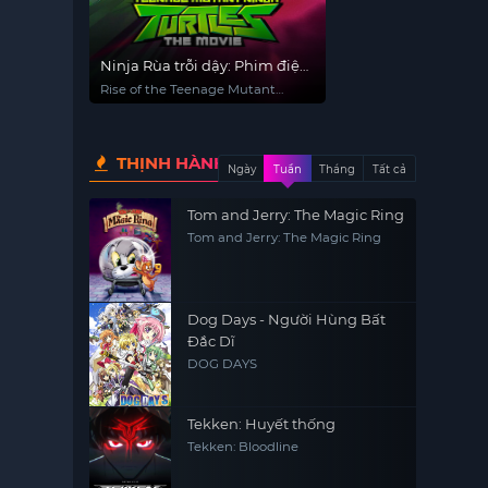
Ninja Rùa trỗi dậy: Phim điện
ảnh
Rise of the Teenage Mutant
Ninja Turtles: The Movie
THỊNH HÀNH
Ngày
Tuần
Tháng
Tất cả
Tom and Jerry: The Magic Ring
Tom and Jerry: The Magic Ring
Dog Days - Người Hùng Bất
Đắc Dĩ
DOG DAYS
Tekken: Huyết thống
Tekken: Bloodline