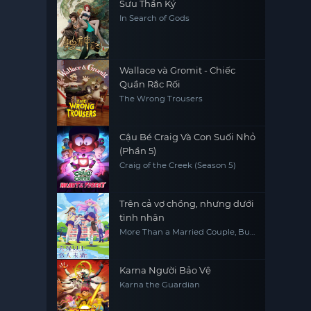
Sưu Thần Ký
In Search of Gods
Wallace và Gromit - Chiếc
Quần Rắc Rối
The Wrong Trousers
Cậu Bé Craig Và Con Suối Nhỏ
(Phần 5)
Craig of the Creek (Season 5)
Trên cả vợ chồng, nhưng dưới
tình nhân
More Than a Married Couple, But
not Lovers
Karna Người Bảo Vệ
Karna the Guardian