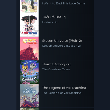
I Want to End This Love Game
Tuổi Trẻ Bất Trị
Badass Girl
Steven Universe (Phần 2)
Steven Universe (Season 2)
Thám tử động vật
The Creature Cases
The Legend of Vox Machina
The Legend of Vox Machina