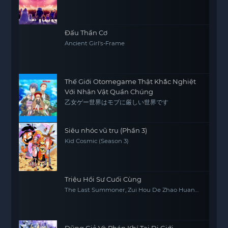
và xem phim với chất lượng
Vietsub Full HD
.
Đấu Thần Cơ
Ancient Girl's-Frame
Thế Giới Otomegame Thật Khắc Nghiệt
Với Nhân Vật Quần Chúng
乙女ゲー世界はモブに厳しい世界です
Siêu nhóc vũ trụ (Phần 3)
Kid Cosmic (Season 3)
Triệu Hồi Sư Cuối Cùng
The Last Summoner, Zui Hou De Zhao Huan
Shi