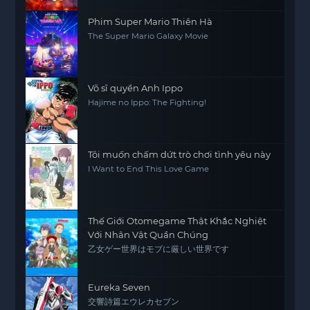
Phim Super Mario Thiên Hà
The Super Mario Galaxy Movie
Võ sĩ quyền Anh Ippo
Hajime no Ippo: The Fighting!
Tôi muốn chấm dứt trò chơi tình yêu này
I Want to End This Love Game
Thế Giới Otomegame Thật Khắc Nghiệt
Với Nhân Vật Quần Chúng
乙女ゲー世界はモブに厳しい世界です
Eureka Seven
交響詩篇エウレカセブン