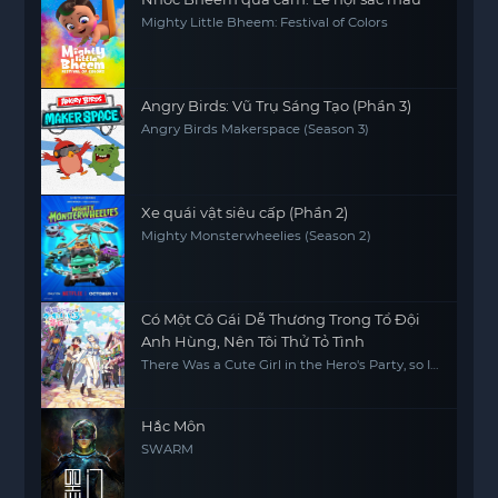
Mighty Little Bheem: Festival of Colors
Angry Birds: Vũ Trụ Sáng Tạo (Phần 3)
Angry Birds Makerspace (Season 3)
Xe quái vật siêu cấp (Phần 2)
Mighty Monsterwheelies (Season 2)
Có Một Cô Gái Dễ Thương Trong Tổ Đội
Anh Hùng, Nên Tôi Thử Tỏ Tình
There Was a Cute Girl in the Hero's Party, so I
Tried Confessing to Her
Hắc Môn
SWARM