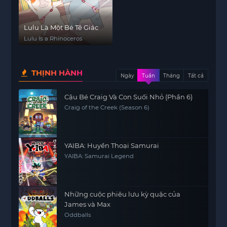
Lulu Là Một Bé Tê Giác
Lulu Is a Rhinoceros
THỊNH HÀNH
Ngày
Tuần
Tháng
Tất cả
Cậu Bé Craig Và Con Suối Nhỏ (Phần 6)
Craig of the Creek (Season 6)
YAIBA: Huyền Thoại Samurai
YAIBA: Samurai Legend
Những cuộc phiêu lưu kỳ quặc của
James và Max
Oddballs