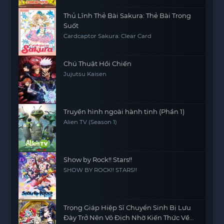
Thủ Lĩnh Thẻ Bài Sakura: Thẻ Bài Trong
Suốt
Cardcaptor Sakura: Clear Card
Chú Thuật Hồi Chiến
Jujutsu Kaisen
Truyền hình ngoài hành tinh (Phần 1)
Alien TV (Season 1)
Show by Rock!! Stars!!
SHOW BY ROCK!! STARS!!
Trọng Giáp Hiệp Sĩ Chuyển Sinh Bị Lưu
Đày Trở Nên Vô Địch Nhờ Kiến Thức Về