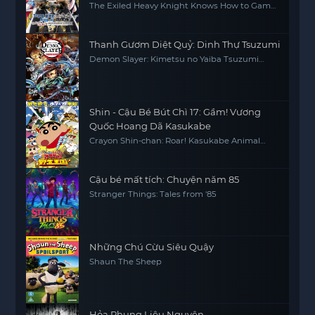
Game
The Exiled Heavy Knight Knows How to Game
the System
Thanh Gươm Diệt Quỷ: Dinh Thự Tsuzumi
Demon Slayer: Kimetsu no Yaiba Tsuzumi
Mansion Arc
Shin - Cậu Bé Bút Chì 17: Gầm! Vương
Quốc Hoang Dã Kasukabe
Crayon Shin-chan: Roar! Kasukabe Animal
Kingdom
Cậu bé mất tích: Chuyện năm 85
Stranger Things: Tales from '85
Những Chú Cừu Siêu Quậy
Shaun The Sheep
Hỏa Phụng Liêu Nguyên