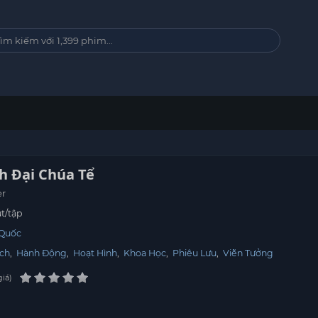
h Đại Chúa Tể
er
t/tập
 Quốc
ịch
,
Hành Động
,
Hoạt Hình
,
Khoa Học
,
Phiêu Lưu
,
Viễn Tưởng
giá