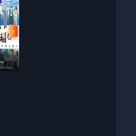
iên Niên
BoJack Horseman
Mở Ra Một Thế Giới
Bảy Viên Ng
(Phần 1)
Tuyệt Vời
Z
The
BoJack Horseman
この素晴らしい世界
Dragon Ball 
nicles
(Season 1)
に爆焔を！