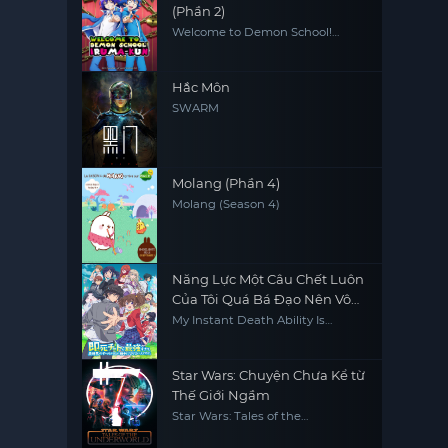
(Phần 2)
Welcome to Demon School!
Iruma-kun (Season 2)
Hắc Môn
SWARM
Molang (Phần 4)
Molang (Season 4)
Năng Lực Một Câu Chết Luôn
Của Tôi Quá Bá Đạo Nên Vô
Đối Ở Dị Giới
My Instant Death Ability Is
Overpowered
Star Wars: Chuyện Chưa Kể từ
Thế Giới Ngầm
Star Wars: Tales of the
Underworld