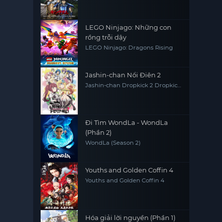
LEGO Ninjago: Những con
rồng trỗi dậy
LEGO Ninjago: Dragons Rising
Jashin-chan Nổi Điên 2
Jashin-chan Dropkick 2 Dropkick
on My God' Seanson 2
Đi Tìm WondLa - WondLa
(Phần 2)
WondLa (Season 2)
Youths and Golden Coffin 4
Youths and Golden Coffin 4
Hóa giải lời nguyền (Phần 1)