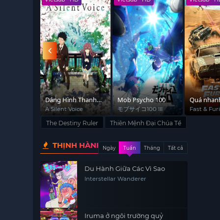
nh Thanh
Mob Psycho 100
Quá nhanh quá
Họa Giang
nguy hiểm: Điệp
Hiệp Lam
Voice
モブサイコ100 III
Fast & Furious Spy
Hua Jiang
Racers (Season 3)
viên tốc độ (Phần 3)
The Destiny Ruler
Thiên Mệnh Đại Chúa Tể
THỊNH HÀNH
Ngày
Tuần
Tháng
Tất cả
Du Hành Giữa Các Vì Sao
Interstellar Wanderer
Iruma ở ngôi trường quỷ