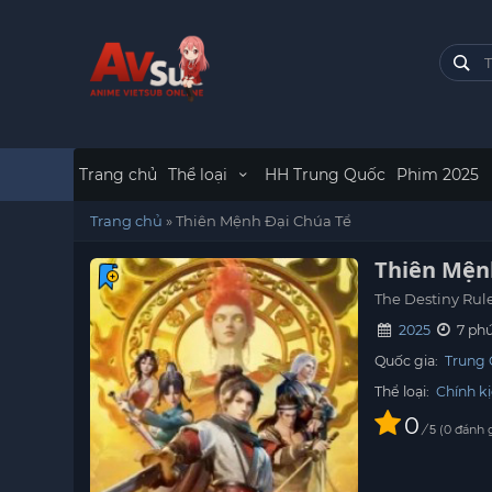
Trang chủ
Thể loại
HH Trung Quốc
Phim 2025
Trang chủ
»
Thiên Mệnh Đại Chúa Tể
Thiên Mện
The Destiny Rul
2025
7 phú
Quốc gia:
Trung
Thể loại:
Chính k
0
/
0
đánh 
5