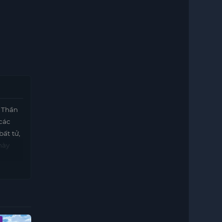
 Thần
 các
ất tử,
này
Vietsub - HD
Vietsub - HD
Vietsub - HD