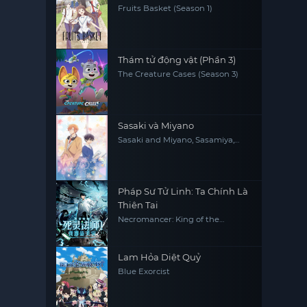
Fruits Basket (Season 1)
Thám tử động vật (Phần 3)
The Creature Cases (Season 3)
Sasaki và Miyano
Sasaki and Miyano, Sasamiya,
Sasaki to Miyano
Pháp Sư Tử Linh: Ta Chính Là
Thiên Tai
Necromancer: King of the
Scourge
Lam Hỏa Diệt Quỷ
Blue Exorcist