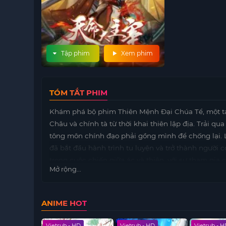
Tập phim
Xem phim
TÓM TẮT PHIM
Khám phá bộ phim Thiên Mệnh Đại Chúa Tể, một tá
Châu và chính tà từ thời khai thiên lập địa. Trải
tông môn chính đạo phải gồng mình để chống lại. 
đã bắt đầu hành trình tu luyện và trở thành người c
trong cuộc chiến giữa ác và thiện, với sự tham gia c
Mở rộng...
ANIME HOT
 HD
Vietsub - HD
Vietsub - HD
Vietsub - 