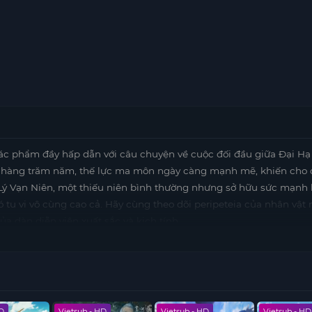
c phẩm đầy hấp dẫn với câu chuyện về cuộc đối đầu giữa Đại Hạ
 qua hàng trăm năm, thế lực ma môn ngày càng mạnh mẽ, khiến cho
Lý Vạn Niên, một thiếu niên bình thường nhưng sở hữu sức mạnh b
ó tu vi vô cùng cao cả. Hãy cùng theo dõi peripeteia của nhân vật 
ủa dàn diễn viên xuất sắc và kịch tính.
HD
Vietsub - HD
Vietsub - HD
Vietsub - HD