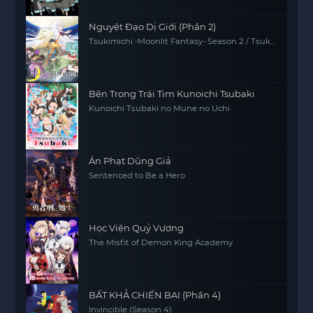
Nguyệt Đạo Dị Giới (Phần 2)
Tsukimichi -Moonlit Fantasy- Season 2 / Tsuki
ga Michibiku 2
Bên Trong Trái Tim Kunoichi Tsubaki
Kunoichi Tsubaki no Mune no Uchi
Án Phạt Dũng Giả
Sentenced to Be a Hero
Học Viện Quỷ Vương
The Misfit of Demon King Academy
BẤT KHẢ CHIẾN BẠI (Phần 4)
Invincible (Season 4)