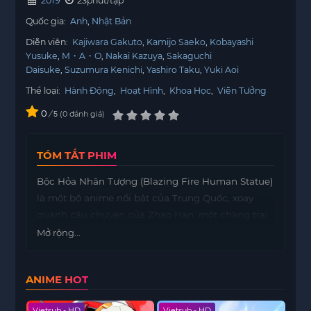
2019
23phút/tập
Quốc gia:
Anh
Nhật Bản
Diễn viên:
Kajiwara Gakuto
Kamijo Saeko
Kobayashi
Yusuke
M・A・O
Nakai Kazuya
Sakaguchi
Daisuke
Suzumura Kenichi
Yashiro Taku
Yuki Aoi
Thể loại:
Hành Động
,
Hoạt Hình
,
Khoa Học
,
Viễn Tưởng
0
/
0
đánh giá
5
TÓM TẮT PHIM
Bộc Hỏa Nhân Tượng (Blazing Fire Human Statue)
là một bộ anime nổi bật của Trung Quốc, xoay
quanh câu chuyện của Zhao Han, một chàng trai
trẻ có khả năng điều khiển và tạo ra những nhân
Mở rộng...
tượng lửa mạnh mẽ. Trong một thế giới mà các
sinh vật lửa có thể được sử dụng trong chiến
ANIME HOT
tranh, Zhao Han bất ngờ phát hiện ra sức mạnh
phi thường của mình, cho phép anh tạo ra những
Vietsub - HD
Vietsub - HD
Viet