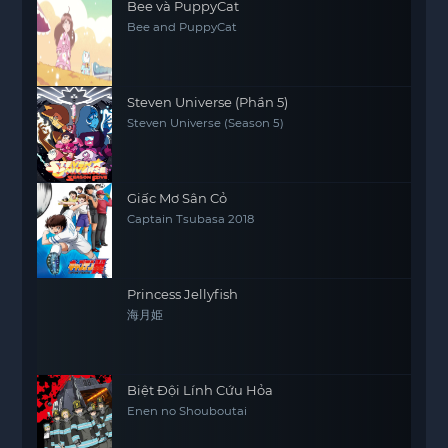
Bee và PuppyCat
Bộ anime này không chỉ thu hút người xem bằng
Bee and PuppyCat
những pha hành động kịch tính mà còn chạm
đến những cảm xúc sâu sắc về tình người và
những giá trị sống. Nếu bạn yêu thích thể loại
Steven Universe (Phần 5)
anime hành động kết hợp với yếu tố huyền bí, Bộc
Steven Universe (Season 5)
Hỏa Nhân Tượng chắc chắn là một lựa chọn thú
vị mà bạn không nên bỏ qua.
Giấc Mơ Sân Cỏ
Captain Tsubasa 2018
Princess Jellyfish
海月姫
Biệt Đội Lính Cứu Hỏa
Enen no Shouboutai