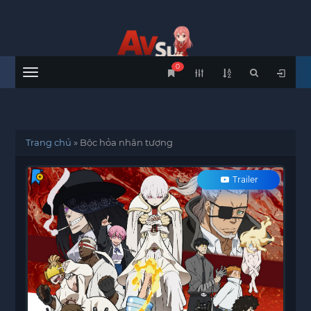
0
Menu
Trang chủ
»
Bộc hỏa nhân tượng
Trailer