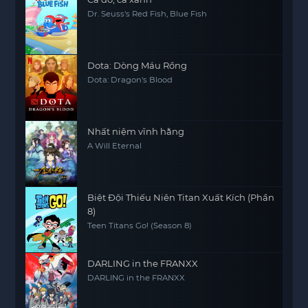
Dr. Seuss's Red Fish, Blue Fish
Dota: Dòng Máu Rồng
Dota: Dragon's Blood
Nhất niệm vĩnh hằng
A Will Eternal
Biệt Đội Thiếu Niên Titan Xuất Kích (Phần
8)
Teen Titans Go! (Season 8)
DARLING in the FRANXX
DARLING in the FRANXX