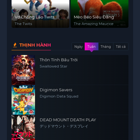
Vợ Chồng Lão Twits
Mèo Béo Siêu Đẳng
The Twits
The Amazing Maurice
THỊNH HÀNH
Ngày
Tuần
Tháng
Tất cả
Thôn Tính Bầu Trời
Swallowed Star
Digimon Savers
Digimon Data Squad
DEAD MOUNT DEATH PLAY
デッドマウント・デスプレイ