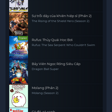
Sự trỗi dậy của khiên hiệp sĩ (Phần 2)
The Rising of the Shield Hero (Season 2)
Trailer
Rufus: Thủy Quái Học Bơi
Rufus: The Sea Serpent Who Couldn't Swim
Bảy Viên Ngọc Rồng Siêu Cấp
Dragon Ball Super
Molang (Phần 2)
Molang (Season 2)
Cá đỏ, cá xanh