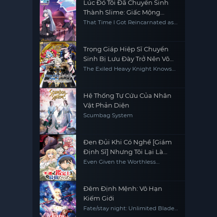
Lúc Đó Tôi Đã Chuyển Sinh
Thành Slime: Giấc Mộng
Coleus
That Time I Got Reincarnated as
a Slime: Visions of Coleus
Trọng Giáp Hiệp Sĩ Chuyển
Sinh Bị Lưu Đày Trở Nên Vô
Địch Nhờ Kiến Thức Về Game
The Exiled Heavy Knight Knows
How to Game the System
Hệ Thống Tự Cứu Của Nhân
Vật Phản Diện
Scumbag System
Đen Đủi Khi Có Nghề [Giám
Định Sĩ] Nhưng Tôi Lại Là
Người Mạnh Nhất
Even Given the Worthless
"Appraiser" Class, I'm Actually the
Strongest
Đêm Định Mệnh: Vô Hạn
Kiếm Giới
Fate/stay night: Unlimited Blade
Works