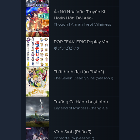
Ác Nữ Nửa Vời ~Truyền Kì
Hoán Hồn Đổi Xác~
Though I Am an Inept Villainess
POP TEAM EPIC Replay Ver.
ポプテピピック
Thất hình đại tội (Phần 1)
The Seven Deadly Sins (Season 1)
Trường Ca Hành hoạt hình
Legend of Princess Chang-Ge
Vĩnh Sinh (Phần 3)
Immortality (Season 3)