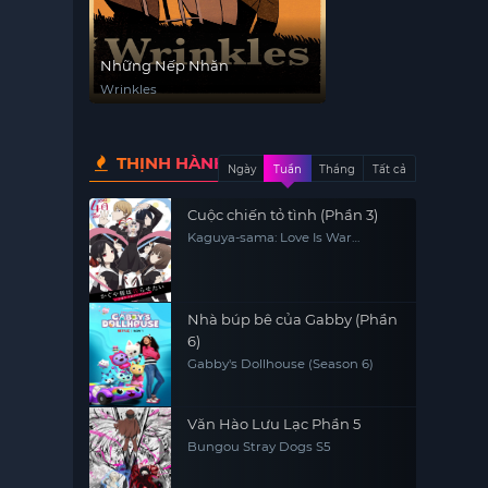
Những Nếp Nhăn
Wrinkles
THỊNH HÀNH
Ngày
Tuần
Tháng
Tất cả
Cuộc chiến tỏ tình (Phần 3)
Kaguya-sama: Love Is War
(Season 3)
Nhà búp bê của Gabby (Phần
6)
Gabby's Dollhouse (Season 6)
Văn Hào Lưu Lạc Phần 5
Bungou Stray Dogs S5