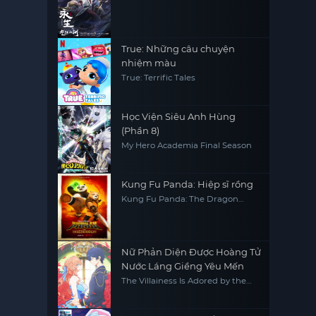
True: Những câu chuyện
nhiệm màu
True: Terrific Tales
Học Viện Siêu Anh Hùng
(Phần 8)
My Hero Academia Final Season
Kung Fu Panda: Hiệp sĩ rồng
Kung Fu Panda: The Dragon
Knight
Nữ Phản Diện Được Hoàng Tử
Nước Láng Giềng Yêu Mến
The Villainess Is Adored by the
Prince of the Neighbor Kingdom