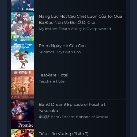
Năng Lực Một Câu Chết Luôn Của Tôi Quá
Bá Đạo Nên Vô Đối Ở Dị Giới
My Instant Death Ability Is Overpowered
Phim Ngày Hè Của Coo
Summer Days with Coo
Tasokare Hotel
Tasokare Hotel
BanG Dream! Episode of Roselia I:
Yakusoku
劇場版 BanG Dream! Episode of Roselia
Tiểu Hầu Vương (Phần 3)