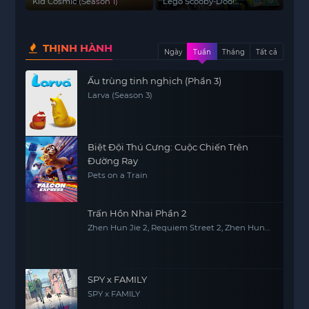
Bóng Ma Hollywood
Kid Cosmic (Season 1)
Lego Scooby-Doo!:
Haunted Hollywood
THỊNH HÀNH
Ngày
Tuần
Tháng
Tất cả
Ấu trùng tinh nghịch (Phần 3)
Larva (Season 3)
Biệt Đội Thú Cưng: Cuộc Chiến Trên
Đường Ray
Pets on a Train
Trấn Hồn Nhai Phần 2
Zhen Hun Jie 2, Requiem Street 2, Zhen Hun
Jie: Bei Luo Shi Men Pian
SPY x FAMILY
SPY x FAMILY