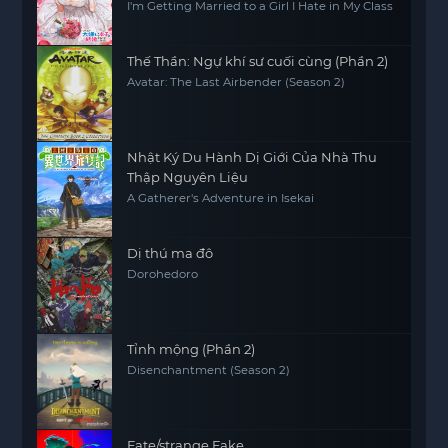
I'm Getting Married to a Girl I Hate in My Class
Thế Thần: Ngự khí sư cuối cùng (Phần 2)
Avatar: The Last Airbender (Season 2)
Nhật Ký Du Hành Dị Giới Của Nhà Thu
Thập Nguyên Liệu
A Gatherer's Adventure in Isekai
Dị thú ma đô
Dorohedoro
Tỉnh mộng (Phần 2)
Disenchantment (Season 2)
Fate/strange Fake