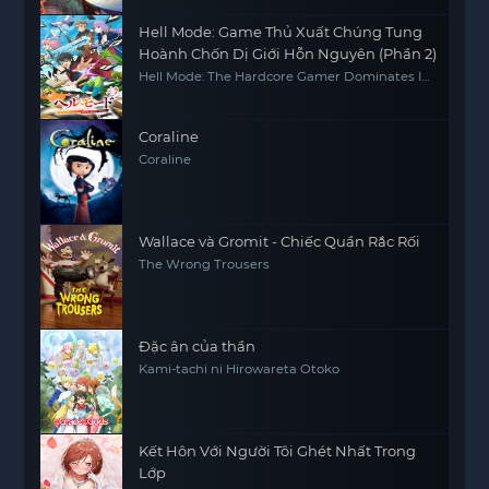
Hell Mode: Game Thủ Xuất Chúng Tung
Hoành Chốn Dị Giới Hỗn Nguyên (Phần 2)
Hell Mode: The Hardcore Gamer Dominates In
Another World With Garbage Balancing
(Season 2)
Coraline
Coraline
Wallace và Gromit - Chiếc Quần Rắc Rối
The Wrong Trousers
Đặc ân của thần
Kami-tachi ni Hirowareta Otoko
Kết Hôn Với Người Tôi Ghét Nhất Trong
Lớp