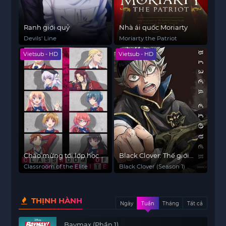
Ranh giới quỷ
Nhà ái quốc Moriarty
Devils' Line
Moriarty the Patriot
Vietsub - HD
Vietsub - HD
Chào mừng tới lớp học
Black Clover: Thế giới
biết tuốt
phép thuật (Phần 1)
Classroom of the Elite
Black Clover (Season 1)
THỊNH HÀNH
Ngày
Tuần
Tháng
Tất cả
Baymax (Phần 1)