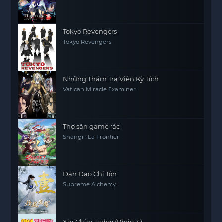
Tokyo Revengers
Tokyo Revengers
Những Thẩm Tra Viên Kỳ Tích
Vatican Miracle Examiner
Thợ săn game rác
Shangri-La Frontier
Đan Đạo Chí Tôn
Supreme Alchemy
Xin Chào Jadoo (Phần 4)