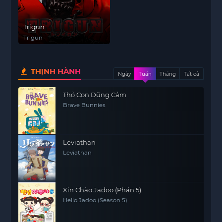
Trigun
Trigun
THỊNH HÀNH
Ngày
Tuần
Tháng
Tất cả
Thỏ Con Dũng Cảm
Brave Bunnies
Leviathan
Leviathan
Xin Chào Jadoo (Phần 5)
Hello Jadoo (Season 5)