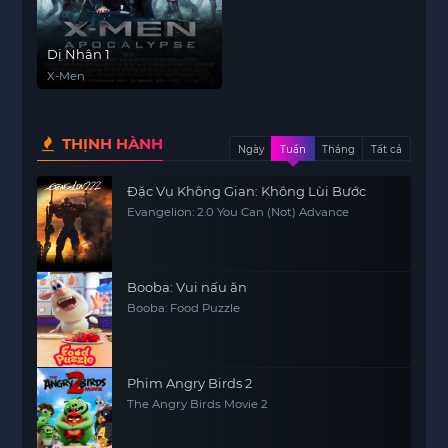
Dị Nhân 1
X-Men
THỊNH HÀNH
Ngày
Tuần
Tháng
Tất cả
Đặc Vụ Không Gian: Không Lùi Bước
Evangelion: 2.0 You Can (Not) Advance
Booba: Vui nấu ăn
Booba: Food Puzzle
Phim Angry Birds 2
The Angry Birds Movie 2