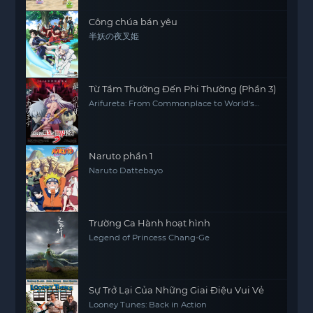
Công chúa bán yêu
半妖の夜叉姫
Từ Tầm Thường Đến Phi Thường (Phần 3)
Arifureta: From Commonplace to World's
Strongest (Season 3)
Naruto phần 1
Naruto Dattebayo
Trường Ca Hành hoạt hình
Legend of Princess Chang-Ge
Sự Trở Lại Của Những Giai Điệu Vui Vẻ
Looney Tunes: Back in Action