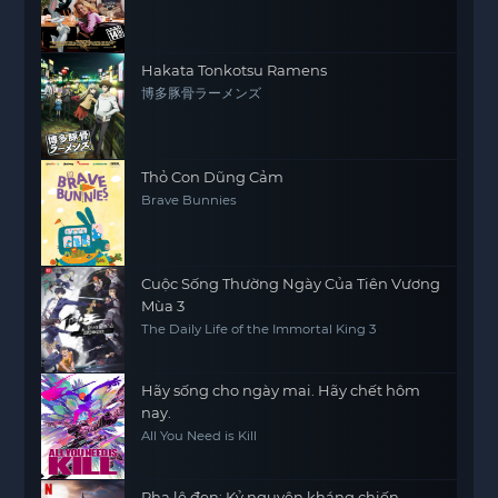
Hakata Tonkotsu Ramens
博多豚骨ラーメンズ
Thỏ Con Dũng Cảm
Brave Bunnies
Cuộc Sống Thường Ngày Của Tiên Vương
Mùa 3
The Daily Life of the Immortal King 3
Hãy sống cho ngày mai. Hãy chết hôm
nay.
All You Need is Kill
Pha lê đen: Kỷ nguyên kháng chiến