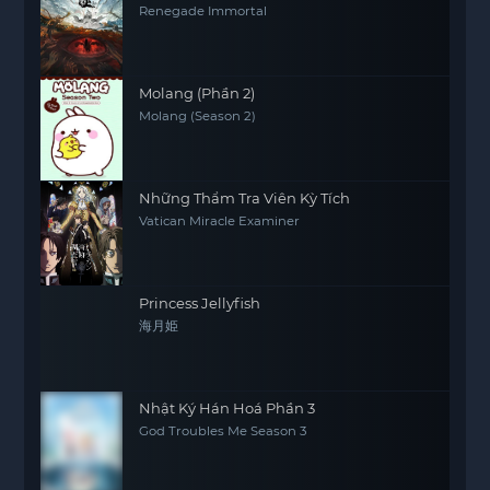
Renegade Immortal
Molang (Phần 2)
Molang (Season 2)
Những Thẩm Tra Viên Kỳ Tích
Vatican Miracle Examiner
Princess Jellyfish
海月姫
Nhật Ký Hán Hoá Phần 3
God Troubles Me Season 3