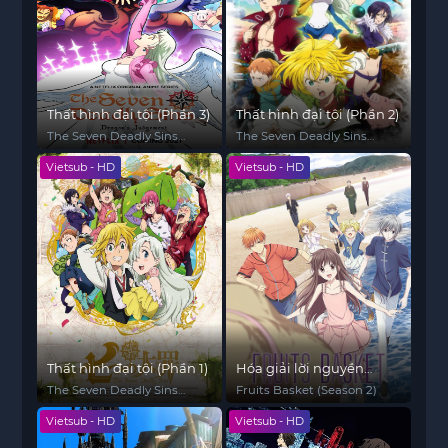
Thất hình đại tội (Phần 3)
Thất hình đại tội (Phần 2)
The Seven Deadly Sins
The Seven Deadly Sins
(Season 3)
(Season 2)
Vietsub - HD
Vietsub - HD
Thất hình đại tội (Phần 1)
Hóa giải lời nguyền
(Phần 2)
The Seven Deadly Sins
Fruits Basket (Season 2)
(Season 1)
Vietsub - HD
Vietsub - HD