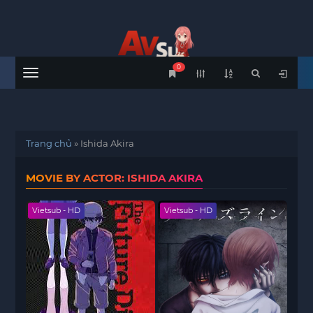
0
Menu
Trang chủ
»
Ishida Akira
MOVIE BY ACTOR: ISHIDA AKIRA
Vietsub - HD
Vietsub - HD