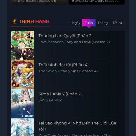
(Phần 1)
Fruits Basket (Season 1)
Bungo Stray Dogs (Season
1)
THỊNH HÀNH
Ngày
Tuần
Tháng
Tất cả
Thương Lan Quyết (Phần 2)
Love Between Fairy and Devil (Season 2)
Thất hình đại tội (Phần 4)
The Seven Deadly Sins (Season 4)
SPY x FAMILY (Phần 2)
SPY x FAMILY
Tại Sao Không Ai Nhớ Đến Thế Giới Của
Tôi?
Why Does Nobody Remember Me in This