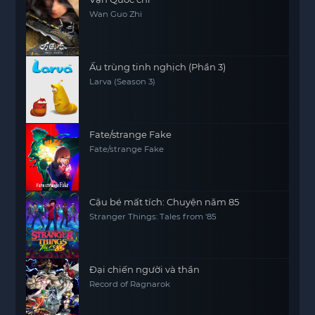
Wan Guo Zhi
Ấu trùng tinh nghịch (Phần 3)
Larva (Season 3)
Fate/strange Fake
Fate/strange Fake
Cậu bé mất tích: Chuyện năm 85
Stranger Things: Tales from '85
Đại chiến người và thần
Record of Ragnarok