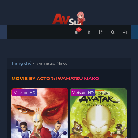
0
Menu
Trang chủ
»
Iwamatsu Mako
MOVIE BY ACTOR: IWAMATSU MAKO
Vietsub - HD
Vietsub - HD