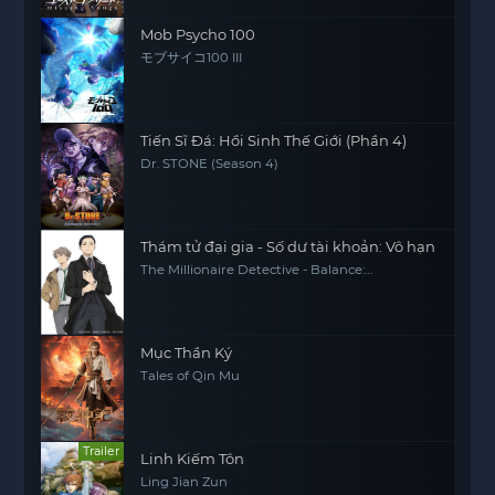
Mob Psycho 100
モブサイコ100 III
Tiến Sĩ Đá: Hồi Sinh Thế Giới (Phần 4)
Dr. STONE (Season 4)
Thám tử đại gia - Số dư tài khoản: Vô hạn
The Millionaire Detective - Balance:
UNLIMITED
Mục Thần Ký
Tales of Qin Mu
Trailer
Linh Kiếm Tôn
Ling Jian Zun