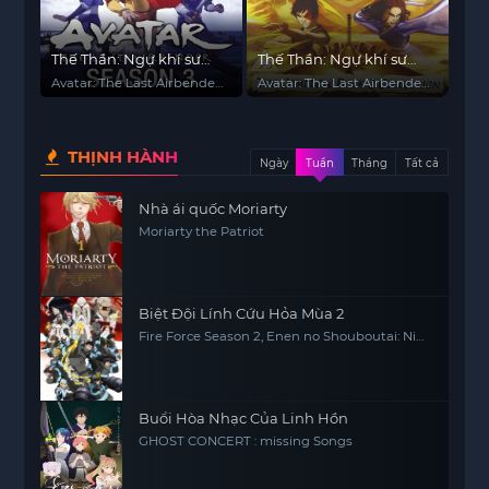
Thế Thần: Ngự khí sư
Thế Thần: Ngự khí sư
cuối cùng (Phần 3)
cuối cùng (Phần 2)
Avatar: The Last Airbender
Avatar: The Last Airbender
(Season 3)
(Season 2)
THỊNH HÀNH
Ngày
Tuần
Tháng
Tất cả
Nhà ái quốc Moriarty
Moriarty the Patriot
Biệt Đội Lính Cứu Hỏa Mùa 2
Fire Force Season 2, Enen no Shouboutai: Ni
no Shou
Buổi Hòa Nhạc Của Linh Hồn
GHOST CONCERT : missing Songs