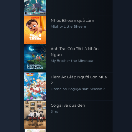
Nhóc Bheem quả cảm
Mighty Little Bheem
Anh Trai Của Tôi Là Nhân
Ngưu
My Brother the Minotaur
Tiệm Áo Giáp Người Lớn Mùa
2
Otona no Bōguya-san: Season 2
Cô gái và quạ đen
Sing