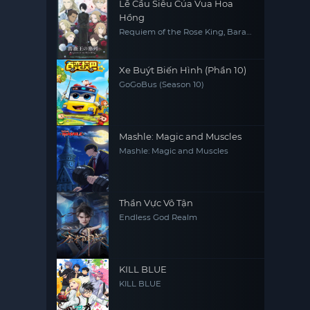
Lễ Cầu Siêu Của Vua Hoa
Hồng
Requiem of the Rose King, Bara
Ou no Souretsu
Xe Buýt Biến Hình (Phần 10)
GoGoBus (Season 10)
Mashle: Magic and Muscles
Mashle: Magic and Muscles
Thần Vực Vô Tận
Endless God Realm
KILL BLUE
KILL BLUE