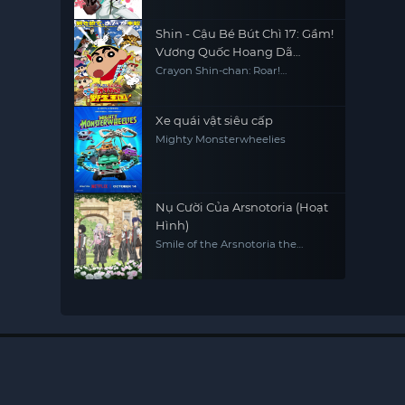
Shin - Cậu Bé Bút Chì 17: Gầm!
Vương Quốc Hoang Dã
Kasukabe
Crayon Shin-chan: Roar!
Kasukabe Animal Kingdom
Xe quái vật siêu cấp
Mighty Monsterwheelies
Nụ Cười Của Arsnotoria (Hoạt
Hình)
Smile of the Arsnotoria the
Animation