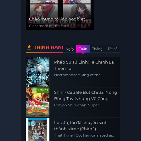
Chào mừng tới lớp học biết
tuốt
Classroom of the Elite
THỊNH HÀNH
Ngày
Tuần
Tháng
Tất cả
Pháp Sư Tử Linh: Ta Chính Là
Thiên Tai
Necromancer: King of the
Scourge
Trailer
Shin - Cậu Bé Bút Chì 33: Nóng
Bỏng Tay! Những Vũ Công
Siêu Cay Kasukabe
Crayon Shin-chan: Super
Gorgeous! Glow Kasukabe
Dancer
Lúc đó, tôi đã chuyển sinh
thành slime (Phàn 1)
That Time I Got Reincarnated as
a Slime (Season 1)