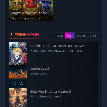
Mighty Express: Rắc rối
tàu hỏa
Mighty Express: Train
Trouble
THỊNH HÀNH
Ngày
Tuần
Tháng
Tất cả
Giả kim thuật sư: BROTHERHOOD
Hagane no Renkinjutsushi: Fullmetal
Alchemist Fullmetal Alchemist (2009) FMA
FMAB
Secret Level
Secret Level
Đấu Phá Thương Khung 5
Fights Break Sphere 5