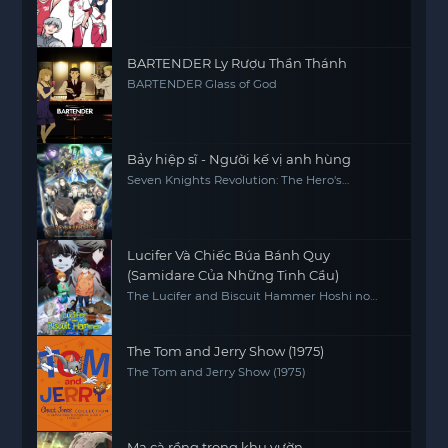
BARTENDER Ly Rượu Thần Thánh
BARTENDER Glass of God
Bảy hiệp sĩ - Người kế vị anh hùng
Seven Knights Revolution: The Hero's
Successor, Seven Knights Revolution -Eiyuu
no Keishousha
Lucifer Và Chiếc Búa Bánh Quy
(Samidare Của Những Tinh Cầu)
The Lucifer and Biscuit Hammer Hoshi no
samidare
The Tom and Jerry Show (1975)
The Tom and Jerry Show (1975)
Ma cà rồng trong khu vườn