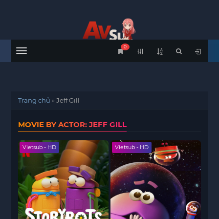
0
Menu
Trang chủ
»
Jeff Gill
MOVIE BY ACTOR: JEFF GILL
Vietsub - HD
Vietsub - HD