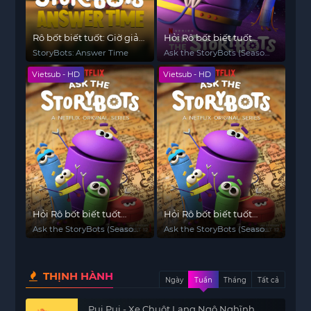
Rô bốt biết tuốt: Giờ giải
Hỏi Rô bốt biết tuốt
đáp
(Phần 3)
StoryBots: Answer Time
Ask the StoryBots (Season
3)
Vietsub - HD
Vietsub - HD
Hỏi Rô bốt biết tuốt
Hỏi Rô bốt biết tuốt
(Phần 2)
(Phần 1)
Ask the StoryBots (Season
Ask the StoryBots (Season
2)
1)
THỊNH HÀNH
Ngày
Tuần
Tháng
Tất cả
Pui Pui - Xe Chuột Lang Ngộ Nghĩnh