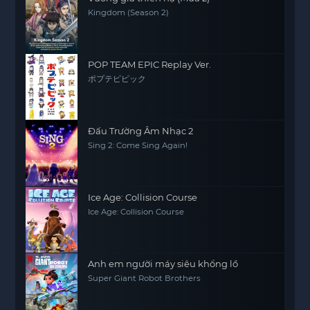
Kingdom (Season 2)
POP TEAM EPIC Replay Ver.
ポプテピピック
Đấu Trường Âm Nhạc 2
Sing 2: Come Sing Again!
Ice Age: Collision Course
Ice Age: Collision Course
Anh em người máy siêu khổng lồ
Super Giant Robot Brothers