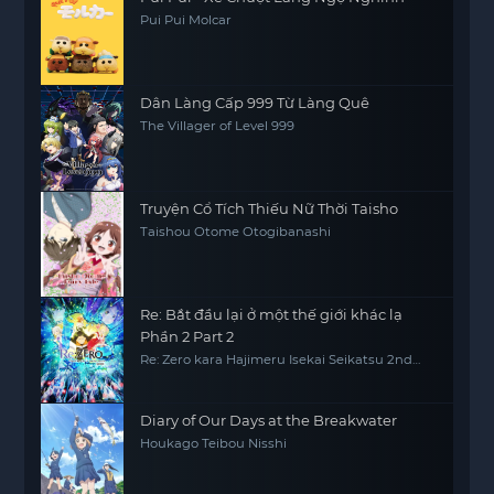
Pui Pui Molcar
Dân Làng Cấp 999 Từ Làng Quê
The Villager of Level 999
Truyện Cổ Tích Thiếu Nữ Thời Taisho
Taishou Otome Otogibanashi
Re: Bắt đầu lại ở một thế giới khác lạ
Phần 2 Part 2
Re: Zero kara Hajimeru Isekai Seikatsu 2nd
Season Part 2, Re0, RE:ZERO
Diary of Our Days at the Breakwater
Houkago Teibou Nisshi