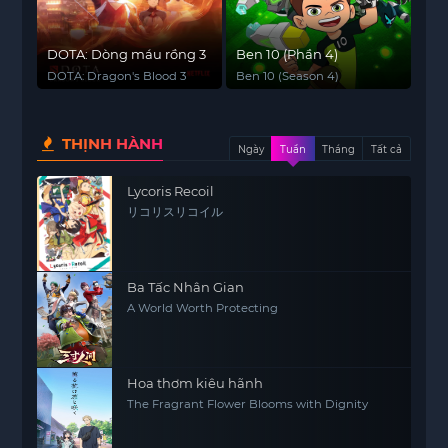
DOTA: Dòng máu rồng 3
Ben 10 (Phần 4)
DOTA: Dragon's Blood 3
Ben 10 (Season 4)
THỊNH HÀNH
Ngày
Tuần
Tháng
Tất cả
Lycoris Recoil
リコリスリコイル
Ba Tấc Nhân Gian
A World Worth Protecting
Hoa thơm kiêu hãnh
The Fragrant Flower Blooms with Dignity