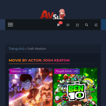
0
Menu
Trang chủ
»
Josh Keaton
MOVIE BY ACTOR: JOSH KEATON
Vietsub - HD
Thuyết Minh - HD