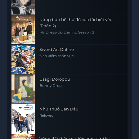
Nàng búp bê thử đồ của tôi biết yêu
(Phần 2)
My Dress-Up Darling Season 2
Sword Art Online
Đao kiếm thần vực
Usagi Doroppu
Bunny Drop
Như Thuở Ban Đầu
Reloved
Vùng đất thây ma: Kéo nhau trở lại