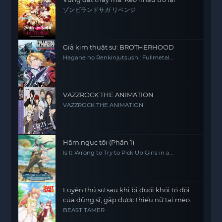
ゾンビランドサガ リベンジ
Giả kim thuật sư: BROTHERHOOD
Hagane no Renkinjutsushi: Fullmetal
Alchemist Fullmetal Alchemist (2009) FMA
FMAB
VAZZROCK THE ANIMATION
VAZZROCK THE ANIMATION
Hầm ngục tối (Phần 1)
Is It Wrong to Try to Pick Up Girls in a
Dungeon? (Season 1)
Luyện thú sư sau khi bị đuổi khỏi tổ đội
của dũng sĩ, gặp được thiếu nữ tai mèo
của chủng tộc mạnh nhất
BEAST TAMER