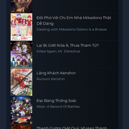
Đối Phó Với Chị Em Nhà Mikadono Thật
Dễ Dàng
Dealing with Mikadono Sisters Is a Breeze
Lại Bị Giết Nữa À, Thưa Thám Tử?
Killed Again, Mr. Detective.
Lãng Khách Kenshin
Rurouni Kenshin
Đại Bàng Thống Soái
Altair: A Record Of Battles
Thanh Gươm Diệt Quỷ: Vô Hạn Thành