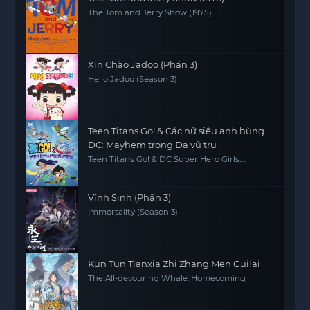
The Tom and Jerry Show (1975)
Xin Chào Jadoo (Phần 3)
Hello Jadoo (Season 3)
Teen Titans Go! & Các nữ siêu anh hùng
DC: Mayhem trong Đa vũ trụ
Teen Titans Go! & DC Super Hero Girls:
Mayhem in the Multiverse
Vĩnh Sinh (Phần 3)
Immortality (Season 3)
Kun Tun Tianxia Zhi Zhang Men Guilai
The All-devouring Whale: Homecoming