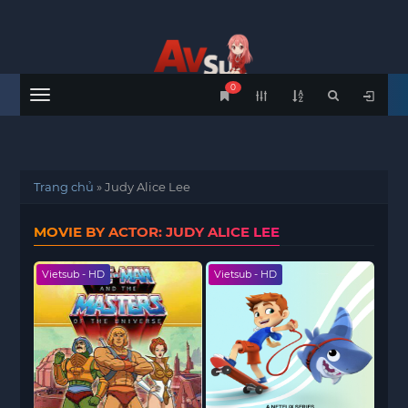
0
Menu
Trang chủ
»
Judy Alice Lee
MOVIE BY ACTOR: JUDY ALICE LEE
Vietsub - HD
Vietsub - HD