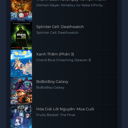
Demon Slayer: Kimetsu no Yaiba Infinity
Castle
Splinter Cell: Deathwatch
Splinter Cell: Deathwatch
Xanh Thẳm (Phần 3)
Grand Blue Dreaming (Season 3)
BoBoiBoy Galaxy
BoBoiBoy Galaxy
Hóa Giải Lời Nguyền: Mùa Cuối
Fruits Basket: The Final