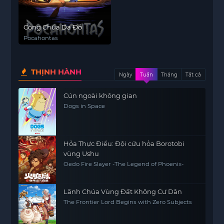
Công Chúa Da Đỏ
Pocahontas
THỊNH HÀNH
Ngày
Tuần
Tháng
Tất cả
Cún ngoài không gian
Dogs in Space
Hỏa Thực Điểu: Đội cứu hỏa Borotobi
vùng Ushu
Oedo Fire Slayer -The Legend of Phoenix-
Lãnh Chúa Vùng Đất Không Cư Dân
The Frontier Lord Begins with Zero Subjects