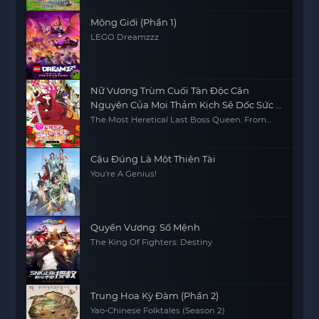
Mộng Giới (Phần 1)
LEGO Dreamzzz
Nữ Vương Trùm Cuối Tàn Độc Căn
Nguyên Của Mọi Thảm Kịch Sẽ Dốc Sức Vì
Người Dân (Phần 2)
The Most Heretical Last Boss Queen: From
Villainess to Savior (Season 2)
Cậu Đúng Là Một Thiên Tài
You're A Genius!
Quyền Vương: Số Mệnh
The King Of Fighters: Destiny
Trung Hoa Kỳ Đàm (Phần 2)
Yao-Chinese Folktales (Season 2)