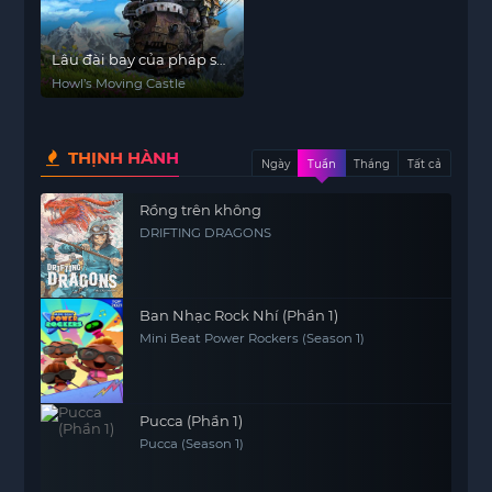
Lâu đài bay của pháp sư
Howl
Howl’s Moving Castle
THỊNH HÀNH
Ngày
Tuần
Tháng
Tất cả
Rồng trên không
DRIFTING DRAGONS
Ban Nhạc Rock Nhí (Phần 1)
Mini Beat Power Rockers (Season 1)
Pucca (Phần 1)
Pucca (Season 1)