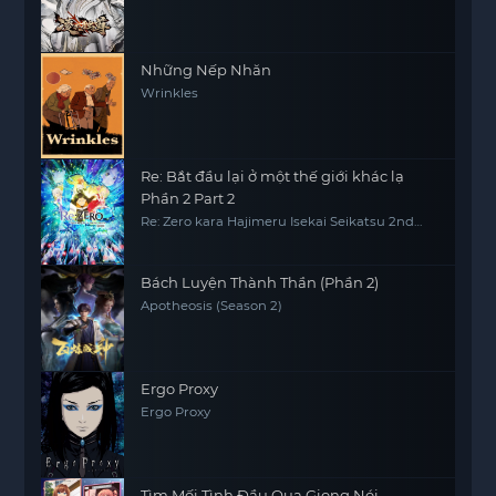
Những Nếp Nhăn
Wrinkles
Re: Bắt đầu lại ở một thế giới khác lạ
Phần 2 Part 2
Re: Zero kara Hajimeru Isekai Seikatsu 2nd
Season Part 2, Re0, RE:ZERO
Bách Luyện Thành Thần (Phần 2)
Apotheosis (Season 2)
Ergo Proxy
Ergo Proxy
Tìm Mối Tình Đầu Qua Giọng Nói