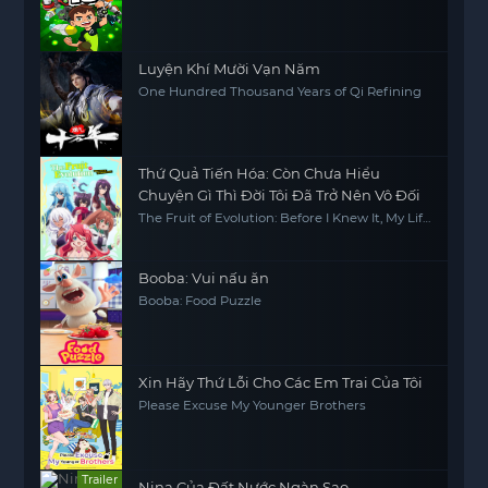
Luyện Khí Mười Vạn Năm
One Hundred Thousand Years of Qi Refining
Thứ Quả Tiến Hóa: Còn Chưa Hiểu
Chuyện Gì Thì Đời Tôi Đã Trở Nên Vô Đối
The Fruit of Evolution: Before I Knew It, My Life
Had It Made, Shinka no Mi -Shiranai Uchi ni
Kachigumi Jinsei-
Booba: Vui nấu ăn
Booba: Food Puzzle
Xin Hãy Thứ Lỗi Cho Các Em Trai Của Tôi
Please Excuse My Younger Brothers
Trailer
Nina Của Đất Nước Ngàn Sao