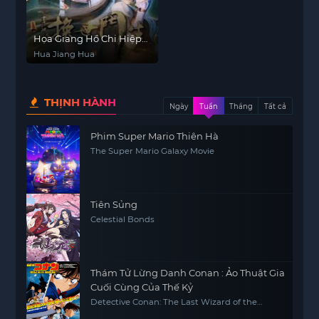
Họa Giang Hồ Chi Hiệp
Lam
Hua Jiang Hua
THỊNH HÀNH
Ngày
Tuần
Tháng
Tất cả
Phim Super Mario Thiên Hà
The Super Mario Galaxy Movie
Tiên Sủng
Celestial Bonds
Thám Tử Lừng Danh Conan : Ảo Thuật Gia
Cuối Cùng Của Thế Kỷ
Detective Conan: The Last Wizard of the
Century