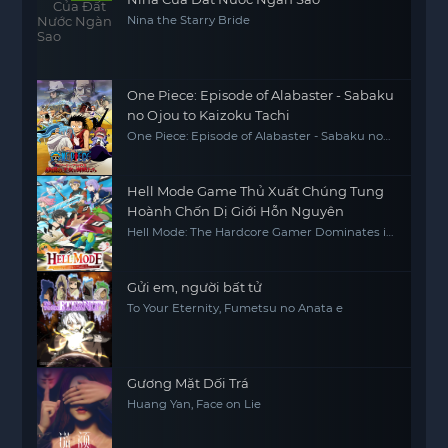
Nina the Starry Bride
One Piece: Episode of Alabaster - Sabaku
no Ojou to Kaizoku Tachi
One Piece: Episode of Alabaster - Sabaku no
Ojou to Kaizoku Tachi
Hell Mode Game Thủ Xuất Chúng Tung
Hoành Chốn Dị Giới Hỗn Nguyên
Hell Mode: The Hardcore Gamer Dominates in
Another World with Garbage Balancing
Gửi em, người bất tử
To Your Eternity, Fumetsu no Anata e
Gương Mặt Dối Trá
Huang Yan, Face on Lie