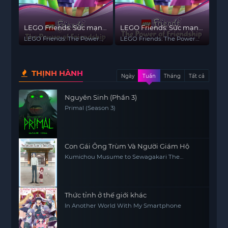
LEGO Friends: Sức mạnh
LEGO Friends: Sức mạnh
của tình bạn (Phần 2)
của tình bạn
LEGO Friends: The Power
LEGO Friends: The Power
of Friendship (Season 2)
of Friendship
THỊNH HÀNH
Ngày
Tuần
Tháng
Tất cả
Nguyên Sinh (Phần 3)
Primal (Season 3)
Con Gái Ông Trùm Và Người Giám Hộ
Kumichou Musume to Sewagakari The
Yakuza's Guide to Babysitting
Thức tỉnh ở thế giới khác
In Another World With My Smartphone