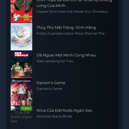
Long Của Mình
Crayon Shin-chan the Movie: Our Dinosaur
Diary
Thủy Thủ Mặt Trăng: Vĩnh Hằng
Pretty Guardian Sailor Moon Eternal The
MOVIE Part 2
Dã Ngoại Một Mình Cùng Nhau
Solo Camping for Two
Darwin's Game
Darwin's Game
Trailer
Nina Của Đất Nước Ngàn Sao
Nina the Starry Bride