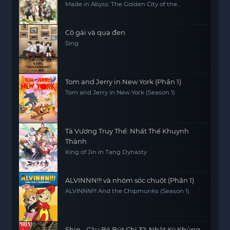
Made in Abyss: The Golden City of the
Scorching Sun
Cô gái và quạ đen
Sing
Tom and Jerry in New York (Phần 1)
Tom and Jerry in New York (Season 1)
Tà Vương Truy Thế: Nhất Thế Khuynh
Thành
King of Jin in Tang Dynasty
ALVINNN!!! và nhóm sóc chuột (Phần 1)
ALVINNN!!! And the Chipmunks (Season 1)
Shin - Cậu Bé Bút Chì 32: Nhật Ký Khủng