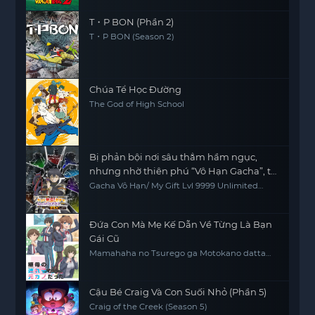
T・P BON (Phần 2)
T・P BON (Season 2)
Chúa Tể Học Đường
The God of High School
Bị phản bội nơi sâu thẳm hầm ngục,
nhưng nhờ thiên phú “Vô Hạn Gacha”, tôi
chiêu mộ các đồng đội cấp 9999 để trả
Gacha Vô Hạn/ My Gift Lvl 9999 Unlimited
Gacha: Backstabbed in a Backwater
thù các đồng đội cũ và cả thế giới! Đáng
Dungeon, I'm Out for Revenge!
đời chúng!
Đứa Con Mà Mẹ Kế Dẫn Về Từng Là Bạn
Gái Cũ
Mamahaha no Tsurego ga Motokano datta
My Stepmom's Daughter Is My Ex
Cậu Bé Craig Và Con Suối Nhỏ (Phần 5)
Craig of the Creek (Season 5)