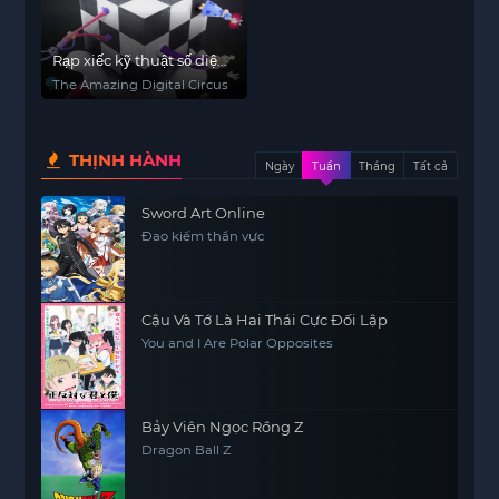
Rạp xiếc kỹ thuật số diệu
kỳ
The Amazing Digital Circus
THỊNH HÀNH
Ngày
Tuần
Tháng
Tất cả
Sword Art Online
Đao kiếm thần vực
Cậu Và Tớ Là Hai Thái Cực Đối Lập
You and I Are Polar Opposites
Bảy Viên Ngọc Rồng Z
Dragon Ball Z