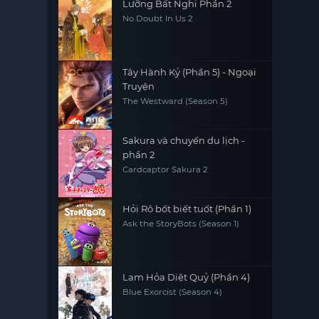
Lưỡng Bất Nghi Phần 2
No Doubt In Us 2
Tây Hành Kỷ (Phần 5) - Ngoại
Truyện
The Westward (Season 5)
Sakura và chuyến du lịch -
phần 2
Cardcaptor Sakura 2
Hỏi Rô bốt biết tuốt (Phần 1)
Ask the StoryBots (Season 1)
Lam Hỏa Diệt Quỷ (Phần 4)
Blue Exorcist (Season 4)