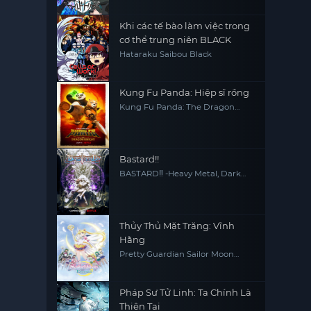
Khi các tế bào làm việc trong
cơ thể trung niên BLACK
Hataraku Saibou Black
Kung Fu Panda: Hiệp sĩ rồng
Kung Fu Panda: The Dragon
Knight
Bastard!!
BASTARD‼ -Heavy Metal, Dark
Fantasy-
Thủy Thủ Mặt Trăng: Vĩnh
Hằng
Pretty Guardian Sailor Moon
Eternal The MOVIE Part 2
Pháp Sư Tử Linh: Ta Chính Là
Thiên Tai