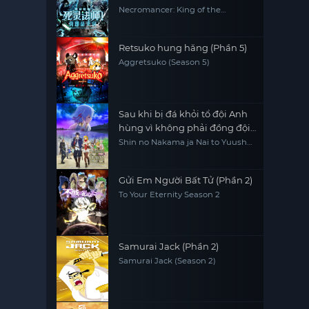
Necromancer: King of the
Scourge
Retsuko hung hăng (Phần 5)
Aggretsuko (Season 5)
Sau khi bị đá khỏi tổ đội Anh
hùng vì không phải đồng đội
thực sự của họ, tôi quyết định
Shin no Nakama ja Nai to Yuusha
no Party wo Oidasareta node,
sẽ sống chậm lại ở nơi biên ải
Henkyou de Slow Life suru Koto
ni Shimashita, Banished from
the Hero's Party, I Decided to Live
Gửi Em Người Bất Tử (Phần 2)
a Quiet Life in the Countryside
To Your Eternity Season 2
Samurai Jack (Phần 2)
Samurai Jack (Season 2)