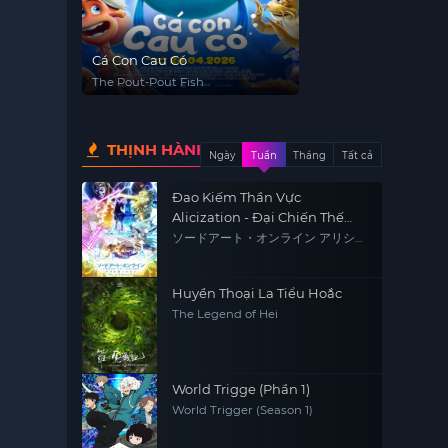
Cá Con Cau Có
The Pout-Pout Fish
THỊNH HÀNH
Ngày
Tuần
Tháng
Tất cả
Đao Kiếm Thần Vực
Alicization - Đại Chiến Thế
Giới Ngầm Mùa Cuối
ソードアート・オンライン アリシゼ
ーション War of Underworld -THE
LAST SEASON-
Huyền Thoại La Tiểu Hoắc
The Legend of Hei
World Trigge (Phần 1)
World Trigger (Season 1)