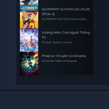
ALVINNN!!! và nhóm sóc chuột
(Phần 2)
ALVINNN!!! And the Chipmunks
(Season 2)
Vương Miện Của Người Thống
Trị
9-nine- Ruler's Crown
Pháp sư: Chuyện xứ Arcadia
Wizards: Tales of Arcadia