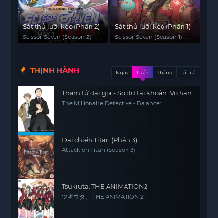
Sát thủ lưỡi kéo (Phần 2)
Sát thủ lưỡi kéo (Phần 1)
Scissor Seven (Season 2)
Scissor Seven (Season 1)
THỊNH HÀNH
Ngày
Tuần
Tháng
Tất cả
Thám tử đại gia - Số dư tài khoản: Vô hạn
The Millionaire Detective - Balance:
UNLIMITED
Đại chiến Titan (Phần 3)
Attack on Titan (Season 3)
Tsukiuta. THE ANIMATION2
ツキウタ。 THE ANIMATION 2