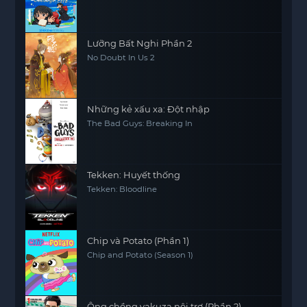
Lưỡng Bất Nghi Phần 2
No Doubt In Us 2
Những kẻ xấu xa: Đột nhập
The Bad Guys: Breaking In
Tekken: Huyết thống
Tekken: Bloodline
Chip và Potato (Phần 1)
Chip and Potato (Season 1)
Ông chồng yakuza nội trợ (Phần 2)