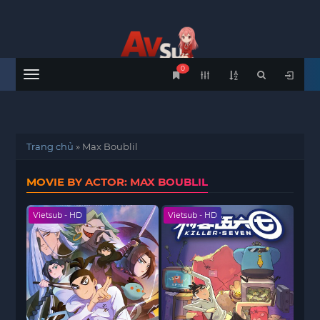
0
Menu
Trang chủ
»
Max Boublil
MOVIE BY ACTOR: MAX BOUBLIL
Vietsub - HD
Vietsub - HD