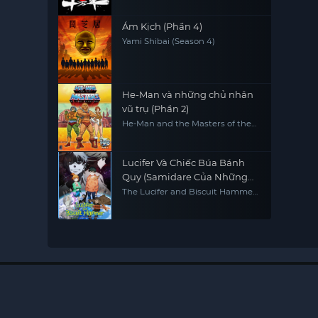
Ám Kịch (Phần 4)
Yami Shibai (Season 4)
He-Man và những chủ nhân
vũ trụ (Phần 2)
He-Man and the Masters of the
Universe (Season 2)
Lucifer Và Chiếc Búa Bánh
Quy (Samidare Của Những
Tinh Cầu)
The Lucifer and Biscuit Hammer
Hoshi no samidare