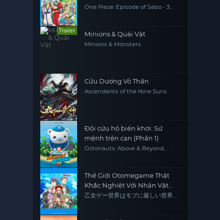
ý chí được kế thừa
One Piece: Episode of Sabo - 3
Kyōdai no Kizuna Kiseki no Saikai
to Uketsugareru Ishi, One Piece
Sapo Special Chapter Three
Trailer
Brothers' Bonds, Miracle Reunion
Minions & Quái Vật
and Inherited Will
Minions & Monsters
Cửu Dương Võ Thần
Ascendants of the Nine Suns
Đội cứu hộ biển khơi: Sứ
mệnh trên cạn (Phần 1)
Octonauts: Above & Beyond
(Season 1)
Thế Giới Otomegame Thật
Khắc Nghiệt Với Nhân Vật
Quần Chúng
乙女ゲー世界はモブに厳しい世界で
す