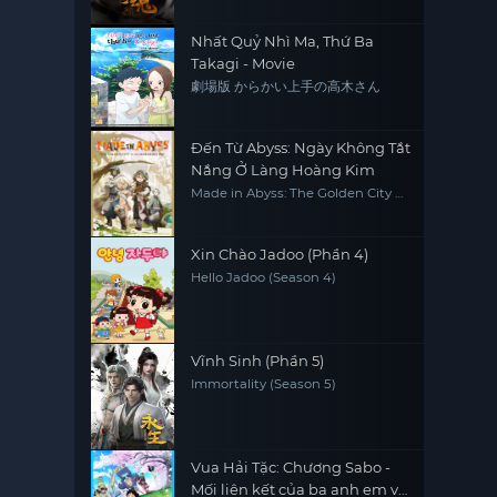
Nhất Quỷ Nhì Ma, Thứ Ba
Takagi - Movie
劇場版 からかい上手の高木さん
Đến Từ Abyss: Ngày Không Tắt
Nắng Ở Làng Hoàng Kim
Made in Abyss: The Golden City of
the Scorching Sun
Xin Chào Jadoo (Phần 4)
Hello Jadoo (Season 4)
Vĩnh Sinh (Phần 5)
Immortality (Season 5)
Vua Hải Tặc: Chương Sabo -
Mối liên kết của ba anh em và