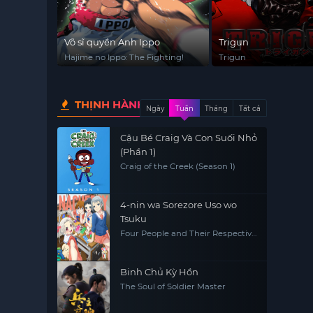
Võ sĩ quyền Anh Ippo
Trigun
Hajime no Ippo: The Fighting!
Trigun
THỊNH HÀNH
Ngày
Tuần
Tháng
Tất cả
Cậu Bé Craig Và Con Suối Nhỏ
(Phần 1)
Craig of the Creek (Season 1)
4-nin wa Sorezore Uso wo
Tsuku
Four People and Their Respective
Lies
Binh Chủ Kỳ Hồn
The Soul of Soldier Master