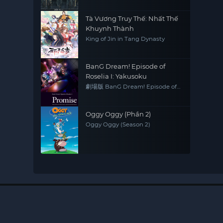
Tà Vương Truy Thế: Nhất Thế
Khuynh Thành
King of Jin in Tang Dynasty
BanG Dream! Episode of
Roselia I: Yakusoku
劇場版 BanG Dream! Episode of
Roselia
Oggy Oggy (Phần 2)
Oggy Oggy (Season 2)