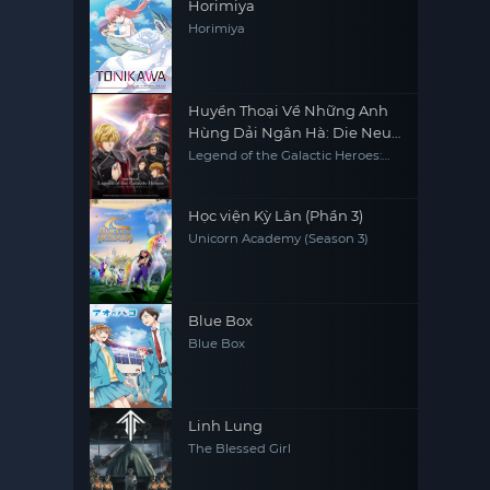
Horimiya
Horimiya
Huyền Thoại Về Những Anh
Hùng Dải Ngân Hà: Die Neue
These - Đột Kích
Legend of the Galactic Heroes:
Die Neue These - Collision, Ginga
Eiyuu Densetsu: Die Neue These
- Gekitotsu
Học viện Kỳ Lân (Phần 3)
Unicorn Academy (Season 3)
Blue Box
Blue Box
Linh Lung
The Blessed Girl