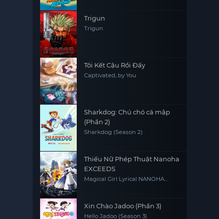
Trigun
Trigun
Tôi Kết Cậu Rồi Đấy
Captivated, by You
Sharkdog: Chú chó cá mập
(Phần 2)
Sharkdog (Season 2)
Thiếu Nữ Phép Thuật Nanoha
EXCEEDS
Magical Girl Lyrical NANOHA
EXCEEDS Gun Blaze Vengeance
Xin Chào Jadoo (Phần 3)
Hello Jadoo (Season 3)