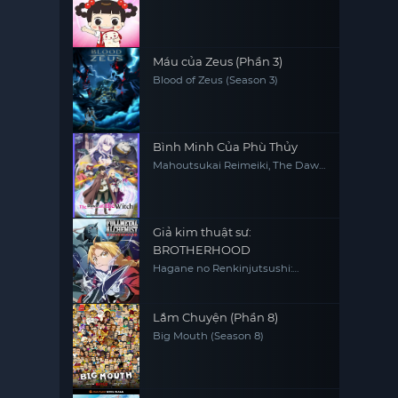
Máu của Zeus (Phần 3)
Blood of Zeus (Season 3)
Bình Minh Của Phù Thủy
Mahoutsukai Reimeiki, The Dawn
of the Witch
Giả kim thuật sư:
BROTHERHOOD
Hagane no Renkinjutsushi:
Fullmetal Alchemist Fullmetal
Alchemist (2009) FMA FMAB
Lắm Chuyện (Phần 8)
Big Mouth (Season 8)