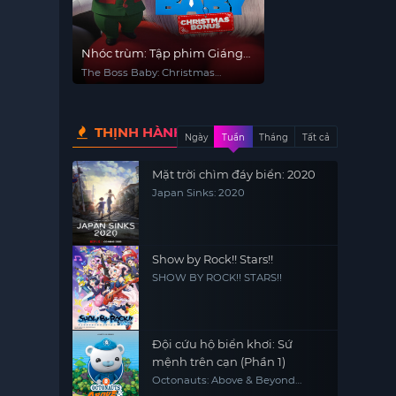
Nhóc trùm: Tập phim Giáng
sinh đặc biệt
The Boss Baby: Christmas
Bonus
THỊNH HÀNH
Ngày
Tuần
Tháng
Tất cả
Mặt trời chìm đáy biển: 2020
Japan Sinks: 2020
Show by Rock!! Stars!!
SHOW BY ROCK!! STARS!!
Đội cứu hộ biển khơi: Sứ
mệnh trên cạn (Phần 1)
Octonauts: Above & Beyond
(Season 1)