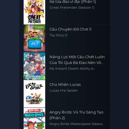
Kẻ lừa đảo vĩ đại (Phần 1)
Great Pretender (Season 1)
Trailer
Câu Chuyện Đồ Chơi 5
Toy Story 5
Năng Lực Một Câu Chết Luôn
Của Tôi Quá Bá Đạo Nên Vô
Đối Ở Dị Giới
My Instant Death Ability Is
Overpowered
Chú Nhện Lucas
Lucas the Spider
Angry Birds: Vũ Trụ Sáng Tạo
(Phần 2)
Angry Birds Makerspace (Season
2)