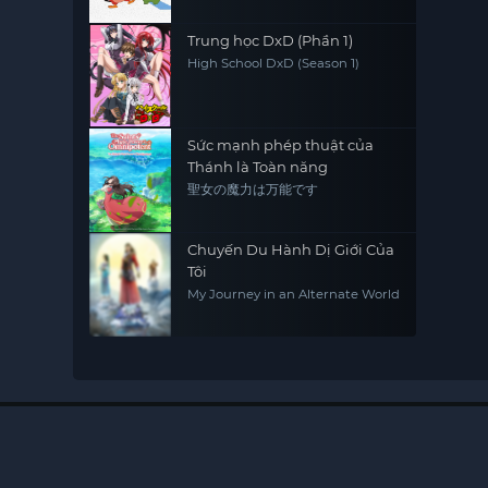
Trung học DxD (Phần 1)
High School DxD (Season 1)
Sức mạnh phép thuật của
Thánh là Toàn năng
聖女の魔力は万能です
Chuyến Du Hành Dị Giới Của
Tôi
My Journey in an Alternate World