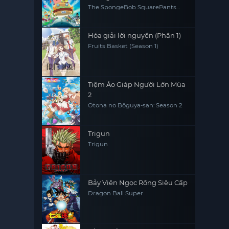
The SpongeBob SquarePants
Movie
Hóa giải lời nguyền (Phần 1)
Fruits Basket (Season 1)
Tiệm Áo Giáp Người Lớn Mùa
2
Otona no Bōguya-san: Season 2
Trigun
Trigun
Bảy Viên Ngọc Rồng Siêu Cấp
Dragon Ball Super