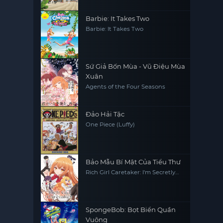
Barbie: It Takes Two
Barbie: It Takes Two
Sứ Giả Bốn Mùa - Vũ Điệu Mùa
Xuân
Agents of the Four Seasons
Đảo Hải Tặc
One Piece (Luffy)
Bảo Mẫu Bí Mật Của Tiểu Thư
Rich Girl Caretaker: I'm Secretly
the Caregiver of the Most
Popular Girl in This Rich Kid
School
SpongeBob: Bọt Biển Quần
Vuông