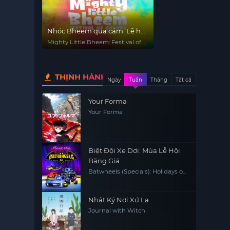
Nhóc Bheem quả cảm: Lễ hội
sắc màu
Mighty Little Bheem: Festival of
Colors
THỊNH HÀNH
Ngày
Tuần
Tháng
Tất cả
Your Forma
Your Forma
Biệt Đội Xe Dơi: Mùa Lễ Hội
Băng Giá
Batwheels (Specials): Holidays on
ice
Nhật Ký Nơi Xứ Lạ
Journal with Witch