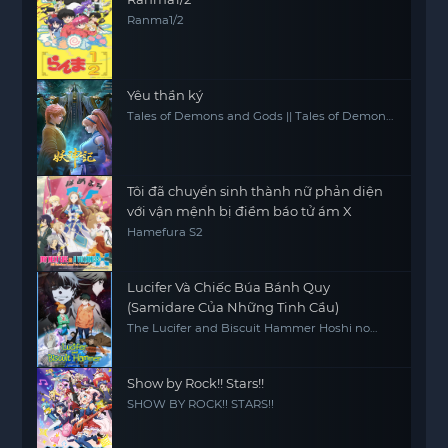
Ranma1/2
Yêu thần ký
Tales of Demons and Gods || Tales of Demon
and God
Tôi đã chuyển sinh thành nữ phản diện
với vận mệnh bị điềm báo tử ám X
Hamefura S2
Lucifer Và Chiếc Búa Bánh Quy
(Samidare Của Những Tinh Cầu)
The Lucifer and Biscuit Hammer Hoshi no
samidare
Show by Rock!! Stars!!
SHOW BY ROCK!! STARS!!