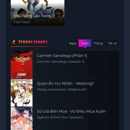
Vợ Chồng Lão Twits
The Twits
THỊNH HÀNH
Ngày
Tuần
Tháng
Tất cả
Carmen Sandiego (Phần 1)
Carmen Sandiego (Season 1)
Quán Ăn Vui Nhộn - Working!!
Messy restaurant, Wagnaria!!
Sứ Giả Bốn Mùa - Vũ Điệu Mùa Xuân
Agents of the Four Seasons