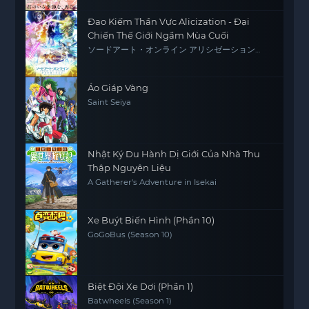
Đao Kiếm Thần Vực Alicization - Đại
Chiến Thế Giới Ngầm Mùa Cuối
ソードアート・オンライン アリシゼーション
War of Underworld -THE LAST SEASON-
Áo Giáp Vàng
Saint Seiya
Nhật Ký Du Hành Dị Giới Của Nhà Thu
Thập Nguyên Liệu
A Gatherer's Adventure in Isekai
Xe Buýt Biến Hình (Phần 10)
GoGoBus (Season 10)
Biệt Đội Xe Dơi (Phần 1)
Batwheels (Season 1)