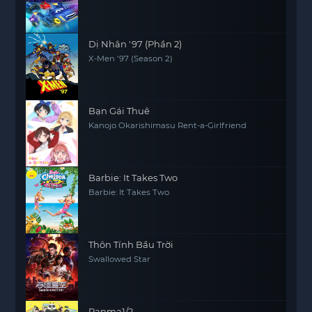
Dị Nhân '97 (Phần 2)
X-Men '97 (Season 2)
Bạn Gái Thuê
Kanojo Okarishimasu Rent-a-Girlfriend
Barbie: It Takes Two
Barbie: It Takes Two
Thôn Tính Bầu Trời
Swallowed Star
Ranma1/2