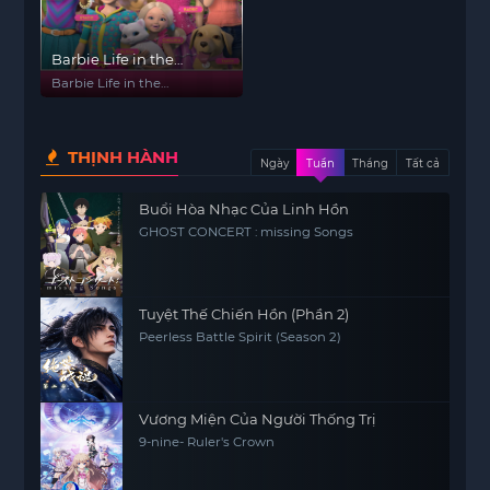
Barbie Life in the
Dreamhouse
Barbie Life in the
Dreamhouse
THỊNH HÀNH
Ngày
Tuần
Tháng
Tất cả
Buổi Hòa Nhạc Của Linh Hồn
GHOST CONCERT : missing Songs
Tuyệt Thế Chiến Hồn (Phần 2)
Peerless Battle Spirit (Season 2)
Vương Miện Của Người Thống Trị
9-nine- Ruler's Crown