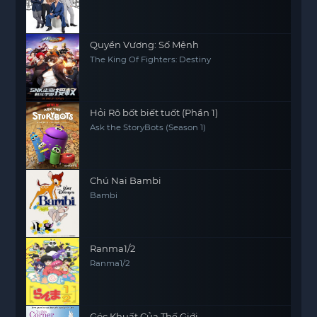
Quyền Vương: Số Mệnh
The King Of Fighters: Destiny
Hỏi Rô bốt biết tuốt (Phần 1)
Ask the StoryBots (Season 1)
Chú Nai Bambi
Bambi
Ranma1/2
Ranma1/2
Góc Khuất Của Thế Giới