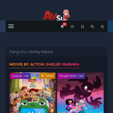
0
Menu
Trang chủ
»
Shelby Rabara
MOVIE BY ACTOR: SHELBY RABARA
Trailer
Vietsub - HD
Thuyết Minh - HD