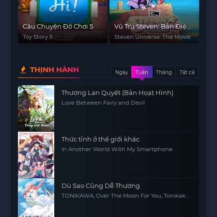
Câu Chuyện Đồ Chơi 5
Vũ Trụ Steven: Bản Điện
Ảnh
Toy Story 5
Steven Universe: The Movie
THỊNH HÀNH
Ngày
Tuần
Tháng
Tất cả
Thương Lan Quyết (Bản Hoạt Hình)
Love Between Fairy and Devil
Thức tỉnh ở thế giới khác
In Another World With My Smartphone
Dù Sao Cũng Dễ Thương
TONIKAWA, Over The Moon For You, Tonikaku
Kawaii