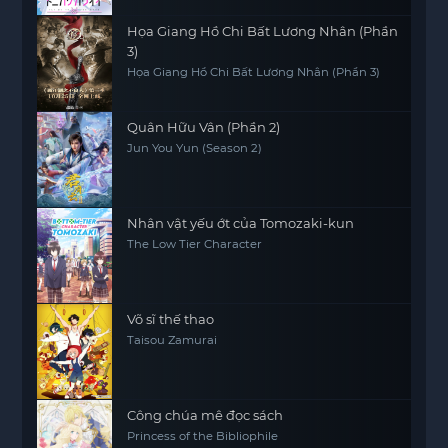
Họa Giang Hồ Chi Bất Lương Nhân (Phần
3)
Họa Giang Hồ Chi Bất Lương Nhân (Phần 3)
Quân Hữu Vân (Phần 2)
Jun You Yun (Season 2)
Nhân vật yếu ớt của Tomozaki-kun
The Low Tier Character
Võ sĩ thế thao
Taisou Zamurai
Công chúa mê đọc sách
Princess of the Bibliophile