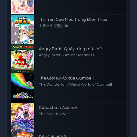
Thị Trấn Gấu Mèo Trong Điện Thoại
手机里的浣熊小镇
Angry Birds: Quậy tưng mùa hè
Angry Birds: Summer Madness
Thế Giới Kỳ Ảo của Gumball
The Wonderfully Weird World of Gumball
Cuộc chiến Asterisk
The Asterisk War
Bộ tứ dị giới 2