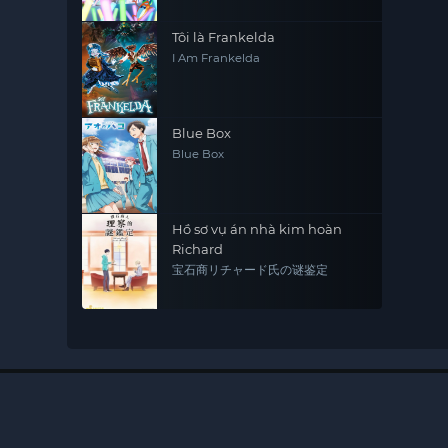
Tôi là Frankelda
I Am Frankelda
Blue Box
Blue Box
Hồ sơ vụ án nhà kim hoàn
Richard
宝石商リチャード氏の谜鉴定