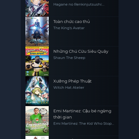
Hagane no Renkinjutsushi:
Fullmetal Alchemist Fullmetal
Alchemist (2009) FMA FMAB
Toàn chức cao thủ
The King's Avatar
Những Chú Cừu Siêu Quậy
Shaun The Sheep
Xưởng Phép Thuật
Witch Hat Atelier
Emi Martínez: Cậu bé ngừng
thời gian
Emi Martínez: The Kid Who Stops
Time