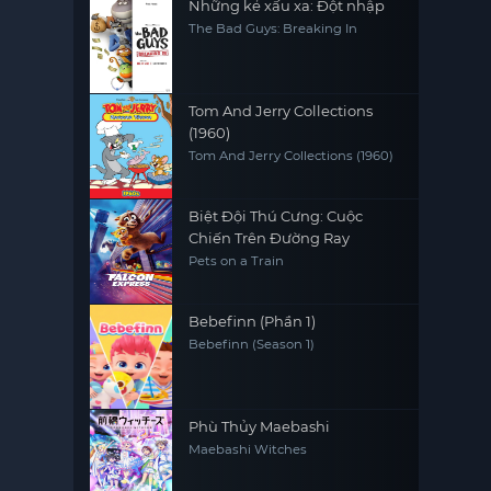
Những kẻ xấu xa: Đột nhập
The Bad Guys: Breaking In
Tom And Jerry Collections
(1960)
Tom And Jerry Collections (1960)
Biệt Đội Thú Cưng: Cuộc
Chiến Trên Đường Ray
Pets on a Train
Bebefinn (Phần 1)
Bebefinn (Season 1)
Phù Thủy Maebashi
Maebashi Witches