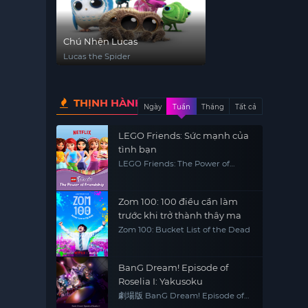
Chú Nhện Lucas
Lucas the Spider
THỊNH HÀNH
Ngày
Tuần
Tháng
Tất cả
LEGO Friends: Sức mạnh của
tình bạn
LEGO Friends: The Power of
Friendship
Zom 100: 100 điều cần làm
trước khi trở thành thây ma
Zom 100: Bucket List of the Dead
BanG Dream! Episode of
Roselia I: Yakusoku
劇場版 BanG Dream! Episode of
Roselia