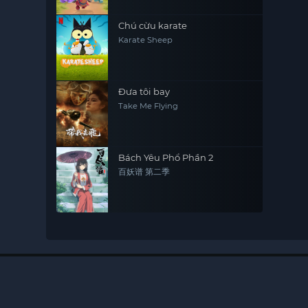
Chú cừu karate
Karate Sheep
Đưa tôi bay
Take Me Flying
Bách Yêu Phổ Phần 2
百妖谱 第二季