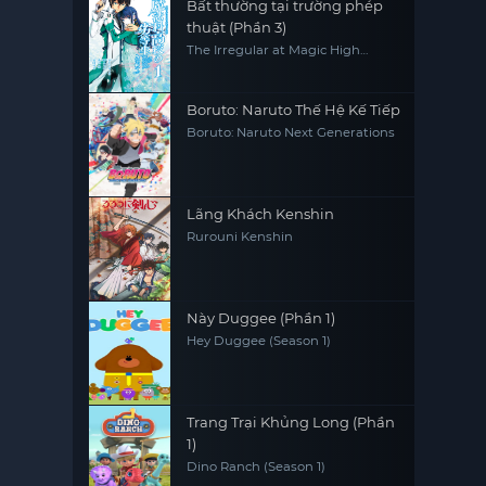
Bất thường tại trường phép
thuật (Phần 3)
The Irregular at Magic High
School (Season 3)
Boruto: Naruto Thế Hệ Kế Tiếp
Boruto: Naruto Next Generations
Lãng Khách Kenshin
Rurouni Kenshin
Này Duggee (Phần 1)
Hey Duggee (Season 1)
Trang Trại Khủng Long (Phần
1)
Dino Ranch (Season 1)