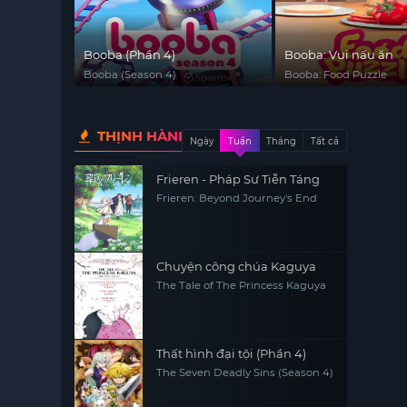
Booba (Phần 4)
Booba: Vui nấu ăn
Booba (Season 4)
Booba: Food Puzzle
THỊNH HÀNH
Ngày
Tuần
Tháng
Tất cả
Frieren - Pháp Sư Tiễn Táng
Frieren: Beyond Journey's End
Chuyện công chúa Kaguya
The Tale of The Princess Kaguya
Thất hình đại tội (Phần 4)
The Seven Deadly Sins (Season 4)