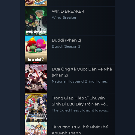
WIND BREAKER
Wind Breaker
Buddi (Phần 2)
Buddi (Season 2)
Đưa Ông Xã Quốc Dân Về Nhà
(Phần 2)
National Husband Bring Home
(Season 2)
Trọng Giáp Hiệp Sĩ Chuyển
Sinh Bị Lưu Đày Trở Nên Vô
Địch Nhờ Kiến Thức Về Game
The Exiled Heavy Knight Knows
How to Game the System
Tà Vương Truy Thế: Nhất Thế
Khuynh Thành