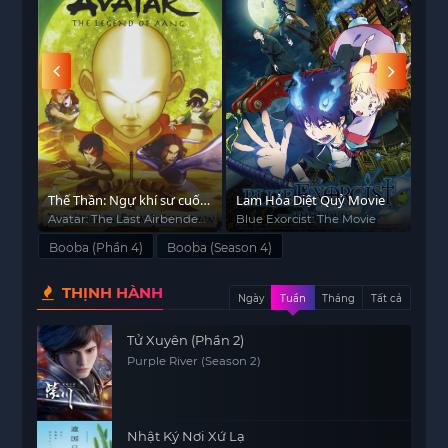
Thế Thần: Ngự khí sư cuối
Lam Hỏa Diệt Quỷ Movie
Đại 
cùng (Phần 2)
Avatar: The Last Airbender
Blue Exorcist: The Movie
Att
(Season 2)
Booba (Phần 4)
Booba (Season 4)
THỊNH HÀNH
Ngày
Tuần
Tháng
Tất cả
Tử Xuyên (Phần 2)
Purple River (Season 2)
Nhật Ký Nơi Xứ Lạ