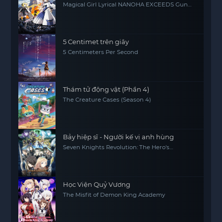
Magical Girl Lyrical NANOHA EXCEEDS Gun
Blaze Vengeance
5 Centimet trên giây
5 Centimeters Per Second
Thám tử động vật (Phần 4)
The Creature Cases (Season 4)
Bảy hiệp sĩ - Người kế vị anh hùng
Seven Knights Revolution: The Hero's
Successor, Seven Knights Revolution -Eiyuu
no Keishousha
Học Viện Quỷ Vương
The Misfit of Demon King Academy