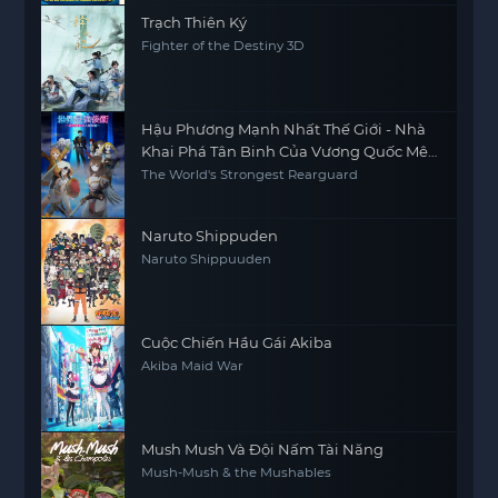
Trạch Thiên Ký
Fighter of the Destiny 3D
Hậu Phương Mạnh Nhất Thế Giới - Nhà
Khai Phá Tân Binh Của Vương Quốc Mê
Cung
The World's Strongest Rearguard
Naruto Shippuden
Naruto Shippuuden
Cuộc Chiến Hầu Gái Akiba
Akiba Maid War
Mush Mush Và Đội Nấm Tài Năng
Mush-Mush & the Mushables