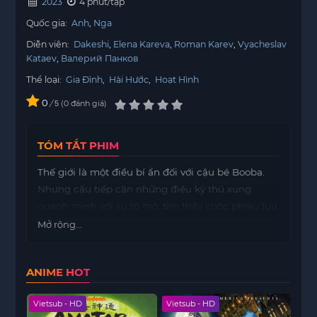
2023
4 phút/tập
Quốc gia:
Anh
Nga
Diễn viên:
Dakeshi
Elena Kareva
Roman Karev
Vyacheslav
Kataev
Валерий Панков
Thể loại:
Gia Đình
,
Hài Hước
,
Hoạt Hình
0
/
0
đánh giá
5
TÓM TẮT PHIM
Thế giới là một điều bí ẩn đối với cậu bé Booba.
Nhưng cậu tiếp cận những điều kỳ thú xung
quanh mình với sự tò mò, tìm thấy cuộc phiêu lưu
trong những điều quen thuộc hàng ngày.
Mở rộng...
ANIME HOT
Vietsub - HD
Vietsub - HD
Viet