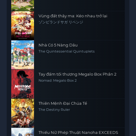
Vùng đất thây ma: Kéo nhau trở lại
ゾンビランドサガ リベンジ
Nhà Có 5 Nàng Dâu
The Quintessential Quintuplets
Tay đấm tối thượng Megalo Box Phần 2
Nomad: Megalo Box 2
Thiên Mệnh Đại Chúa Tể
The Destiny Ruler
Thiếu Nữ Phép Thuật Nanoha EXCEEDS