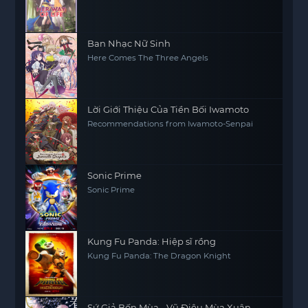
Ban Nhạc Nữ Sinh
Here Comes The Three Angels
Lời Giới Thiệu Của Tiền Bối Iwamoto
Recommendations from Iwamoto-Senpai
Sonic Prime
Sonic Prime
Kung Fu Panda: Hiệp sĩ rồng
Kung Fu Panda: The Dragon Knight
Sứ Giả Bốn Mùa - Vũ Điệu Mùa Xuân