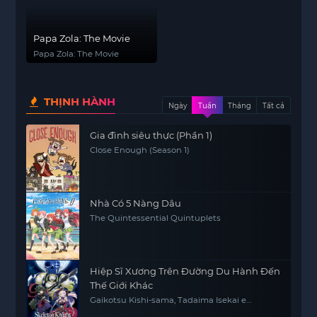
Papa Zola: The Movie
Papa Zola: The Movie
THỊNH HÀNH
Ngày
Tuần
Tháng
Tất cả
Gia đình siêu thực (Phần 1)
Close Enough (Season 1)
Nhà Có 5 Nàng Dâu
The Quintessential Quintuplets
Hiệp Sĩ Xương Trên Đường Du Hành Đến
Thế Giới Khác
Gaikotsu Kishi-sama, Tadaima Isekai e
Odekakechuu, Skeleton Knight in Another