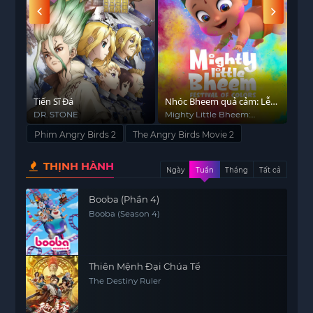
phải tham gia các lực lượng với đội Porcine hùng
mạnh của Leonard để cản trở các chương trình
táo bạo của Megalomaniac Zeta cho sự thống trị
thế giới của Zeta. Tuy nhiên, có khả năng thay đổi
màu đỏ?
uỷ
Tiến Sĩ Đá
Nhóc Bheem quả cảm: Lễ
Nar
hội sắc màu
DR. STONE
Mighty Little Bheem:
Nar
Festival of Colors
Phim Angry Birds 2
The Angry Birds Movie 2
THỊNH HÀNH
Ngày
Tuần
Tháng
Tất cả
Booba (Phần 4)
Booba (Season 4)
Thiên Mệnh Đại Chúa Tể
The Destiny Ruler