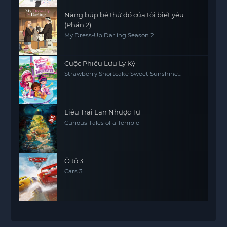
Nàng búp bê thử đồ của tôi biết yêu
(Phần 2)
My Dress-Up Darling Season 2
Cuộc Phiêu Lưu Ly Kỳ
Strawberry Shortcake Sweet Sunshine
Adventures
Liêu Trai Lan Nhược Tự
Curious Tales of a Temple
Ô tô 3
Cars 3