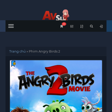
0
Menu
Trang chủ
»
Phim Angry Birds 2