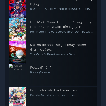
Dựng
KAMITSUBAKI CITY UNDER CONSTRUCTION
Hell Mode Game Thủ Xuất Chúng Tung
Hoành Chốn Dị Giới Hỗn Nguyên
Hell Mode: The Hardcore Gamer Dominates in
Another World with Garbage Balancing
Sát thủ đệ nhất thế giới chuyển sinh
thành quý tộc
The World's Finest Assassin Gets
Reincarnated in Another World as an
Aristocrat, Sekai Saikou no Ansatsusha, Isekai
Kizoku ni Tensei suru
Pucca (Phần 1)
Pucca (Season 1)
Boruto: Naruto Thế Hệ Kế Tiếp
Boruto: Naruto Next Generations