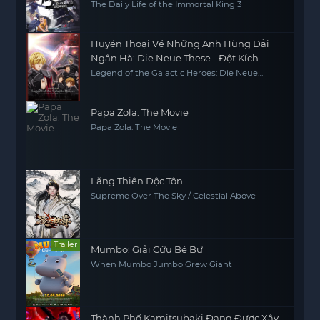
The Daily Life of the Immortal King 3
Huyền Thoại Về Những Anh Hùng Dải
Ngân Hà: Die Neue These - Đột Kích
Legend of the Galactic Heroes: Die Neue
These - Collision, Ginga Eiyuu Densetsu: Die
Neue These - Gekitotsu
Papa Zola: The Movie
Papa Zola: The Movie
Lăng Thiên Độc Tôn
Supreme Over The Sky / Celestial Above
Trailer
Mumbo: Giải Cứu Bé Bự
When Mumbo Jumbo Grew Giant
Thành Phố Kamitsubaki Đang Được Xây