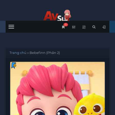
0
Menu
Trang chủ
»
Bebefinn (Phần 2)