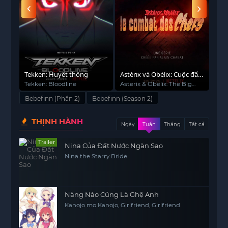
Tekken: Huyết thống
Astérix và Obélix: Cuộc đấu
GAN
của các thủ lĩnh
Tekken: Bloodline
Asterix & Obelix: The Big
Gan
Fight
str
Bebefinn (Phần 2)
Bebefinn (Season 2)
THỊNH HÀNH
Ngày
Tuần
Tháng
Tất cả
Trailer
Nina Của Đất Nước Ngàn Sao
Nina the Starry Bride
Nàng Nào Cũng Là Ghệ Anh
Kanojo mo Kanojo, Girlfriend, Girlfriend