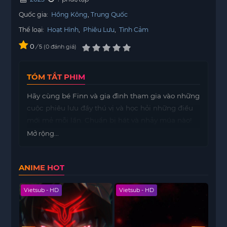
Quốc gia:
Hồng Kông
Trung Quốc
Thể loại:
Hoạt Hình
,
Phiêu Lưu
,
Tình Cảm
0
/
0
đánh giá
5
TÓM TẮT PHIM
Hãy cùng bé Finn và gia đình tham gia vào những
cuộc phiêu lưu đầy thú vị và học hỏi những điều
mới mẻ mỗi lần. Chuẩn bị hát và nhảy múa nào!
Mở rộng...
ANIME HOT
Vietsub - HD
Vietsub - HD
Viet