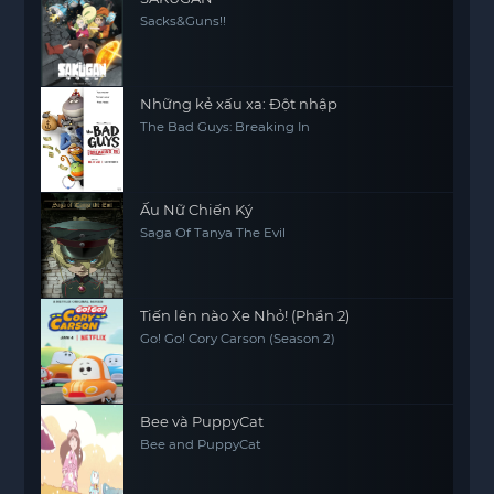
Sacks&Guns!!
Những kẻ xấu xa: Đột nhập
The Bad Guys: Breaking In
Ấu Nữ Chiến Ký
Saga Of Tanya The Evil
Tiến lên nào Xe Nhỏ! (Phần 2)
Go! Go! Cory Carson (Season 2)
Bee và PuppyCat
Bee and PuppyCat