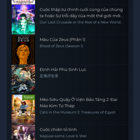
Cuộc thập tự chinh cuối cùng của chúng
ta hoặc Sự trỗi dậy của một thế giới mới
Phần 2
Our Last Crusade or the Rise of a New World
Season 2
Máu Của Zeus (Phần 1)
Blood of Zeus (Season 1)
Định Hải Phù Sinh Lục
定海浮生录
Trailer
Mèo Siêu Quậy Ở Viện Bảo Tàng 2: Đại
Náo Kim Tự Tháp
Cats in the Museum 2: Treasures of Egypt
Cuộc chiến tỏ tình
Kaguya-sama: Love Is War