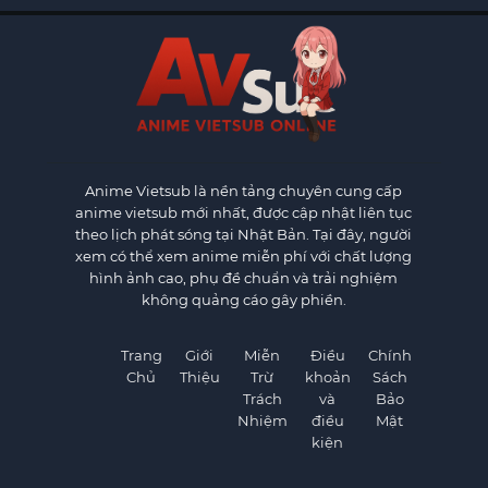
Anime Vietsub
là nền tảng chuyên cung cấp
anime vietsub mới nhất, được cập nhật liên tục
theo lịch phát sóng tại Nhật Bản. Tại đây, người
xem có thể xem anime miễn phí với chất lượng
hình ảnh cao, phụ đề chuẩn và trải nghiệm
không quảng cáo gây phiền.
Trang
Giới
Miễn
Điều
Chính
Chủ
Thiệu
Trừ
khoản
Sách
Trách
và
Bảo
Nhiệm
điều
Mật
kiện
×