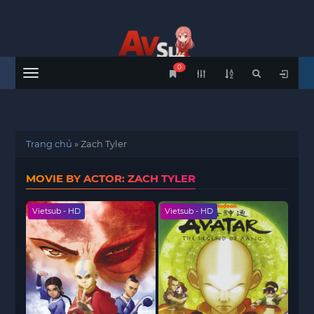
0
Menu
Trang chủ
»
Zach Tyler
MOVIE BY ACTOR: ZACH TYLER
Vietsub - HD
Vietsub - HD