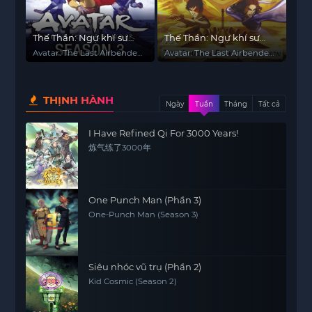
Thế Thần: Ngự khí sư
Thế Thần: Ngự khí sư
cuối cùng (Phần 3)
cuối cùng (Phần 2)
Avatar: The Last Airbender
Avatar: The Last Airbender
(Season 3)
(Season 2)
THỊNH HÀNH
Ngày
Tuần
Tháng
Tất cả
I Have Refined Qi For 3000 Years!
炼气练了3000年
One Punch Man (Phần 3)
One-Punch Man (Season 3)
Siêu nhóc vũ trụ (Phần 2)
Kid Cosmic (Season 2)