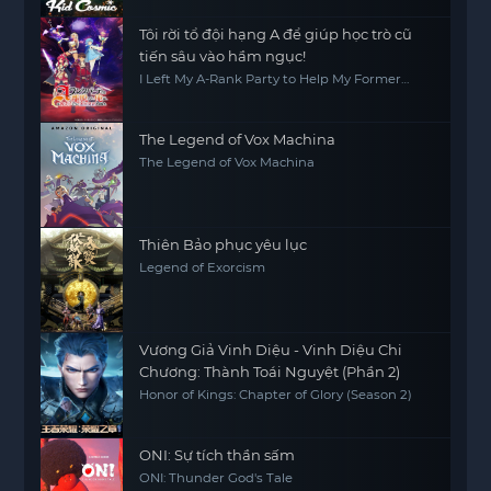
Tôi rời tổ đội hạng A để giúp học trò cũ
tiến sâu vào hầm ngục!
I Left My A-Rank Party to Help My Former
Students Reach the Dungeon Depths!
The Legend of Vox Machina
The Legend of Vox Machina
Thiên Bảo phục yêu lục
Legend of Exorcism
Vương Giả Vinh Diệu - Vinh Diệu Chi
Chương: Thành Toái Nguyệt (Phần 2)
Honor of Kings: Chapter of Glory (Season 2)
ONI: Sự tích thần sấm
ONI: Thunder God's Tale