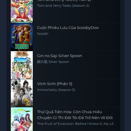
Tom and Jerry Tales (Season 2)
Cuộc Phiêu Lưu Của ScoobyDoo
Scoob!
Gin no Saji Silver Spoon
銀の匙 Silver Spoon
Vĩnh Sinh (Phần 5)
Immortality (Season 5)
Thứ Quả Tiến Hóa: Còn Chưa Hiểu
Chuyện Gì Thì Đời Tôi Đã Trở Nên Vô Đối
The Fruit of Evolution: Before I Knew It, My Life
Had It Made, Shinka no Mi -Shiranai Uchi ni