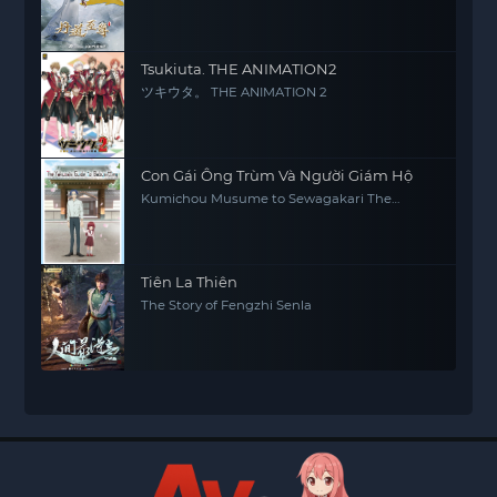
Tsukiuta. THE ANIMATION2
ツキウタ。 THE ANIMATION 2
Con Gái Ông Trùm Và Người Giám Hộ
Kumichou Musume to Sewagakari The
Yakuza's Guide to Babysitting
Tiên La Thiên
The Story of Fengzhi Senla