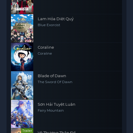
Lam Hỏa Diệt Quỷ
Blue Exorcist
Coraline
Coraline
Blade of Dawn
The Sword Of Dawn
Sơn Hải Tuyệt Luân
Fairy Mountain
Trailer
Vô Thượng Thần Đế