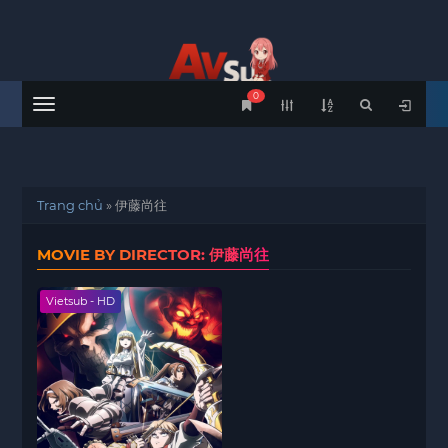
0
Menu
Trang chủ
»
伊藤尚往
MOVIE BY DIRECTOR: 伊藤尚往
Vietsub - HD