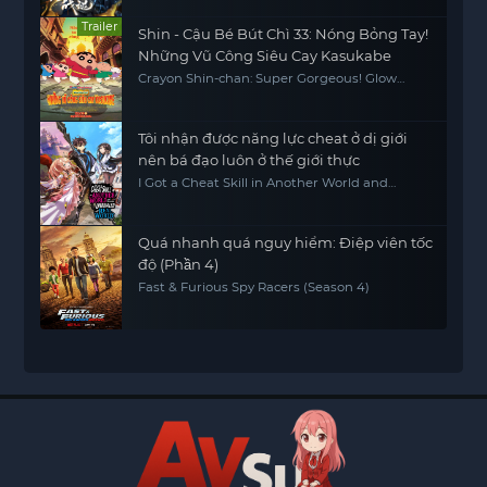
Trailer
Shin - Cậu Bé Bút Chì 33: Nóng Bỏng Tay!
Những Vũ Công Siêu Cay Kasukabe
Crayon Shin-chan: Super Gorgeous! Glow
Kasukabe Dancer
Tôi nhận được năng lực cheat ở dị giới
nên bá đạo luôn ở thế giới thực
I Got a Cheat Skill in Another World and
Became Unrivaled in the Real World, Too
Quá nhanh quá nguy hiểm: Điệp viên tốc
độ (Phần 4)
Fast & Furious Spy Racers (Season 4)