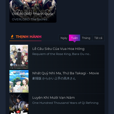
OVERLORD: Thánh Quốc
OVERLORD: The Sacred
Kingdom
THỊNH HÀNH
Ngày
Tuần
Tháng
Tất cả
Lễ Cầu Siêu Của Vua Hoa Hồng
Requiem of the Rose King, Bara Ou no
Souretsu
Nhất Quỷ Nhì Ma, Thứ Ba Takagi - Movie
劇場版 からかい上手の高木さん
Luyện Khí Mười Vạn Năm
One Hundred Thousand Years of Qi Refining